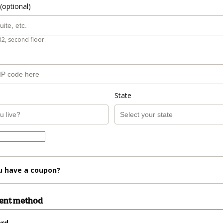
(optional)
B2, second floor.
State
u have a coupon?
ment method
ard