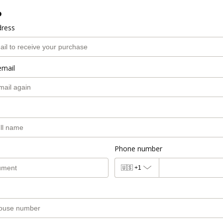
o
dress
email
Phone number
🇺🇸
+1