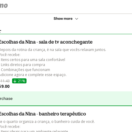
Show more
r
Escolhas da Nina - sala de tv aconchegante
Depois da rotina da criança, é na sala que vocês relaxam juntos.

Você recebe:

• Itens certos para uma sala confortável

• Links diretos para compra

• Combinações que funcionam

Adicione agora e complete esse espaço.
$11.43
21%
$9.00
urchase
Escolhas da Nina - banheiro terapêutico
Se o quarto organiza a criança, o banheiro cuida de você.

Você recebe:

• Itens ideais para um ambiente relaxante
