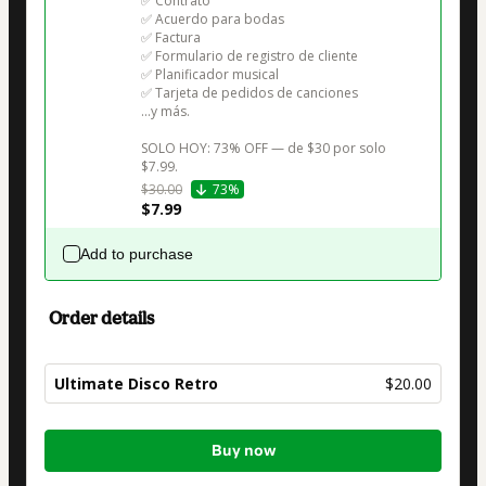
✅ Contrato

✅ Acuerdo para bodas

✅ Factura

✅ Formulario de registro de cliente

✅ Planificador musical

✅ Tarjeta de pedidos de canciones

...y más.

SOLO HOY: 73% OFF — de $30 por solo 
$7.99.
$30.00
73%
$7.99
Add to purchase
Order details
Ultimate Disco Retro
$20.00
Total
Buy now
of
$20.00