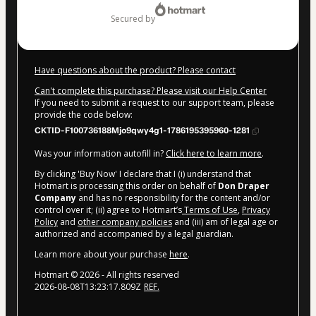
secured by
Have questions about the product? Please contact
Can't complete this purchase? Please visit our Help Center
If you need to submit a request to our support team, please
provide the code below:
CKTID-F100736188Mjo9qwy4g1-1786195395960-1281
Was your information autofill in?
Click here to learn more
.
By clicking 'Buy Now' I declare that I (i) understand that
Hotmart is processing this order on behalf of
Don Draper
Company
and has no responsibility for the content and/or
control over it; (ii) agree to Hotmart’s
Terms of Use
,
Privacy
Policy
and
other company policies
and (iii) am of legal age or
authorized and accompanied by a legal guardian.
Learn more about your purchase
here
.
Hotmart ©
2026
- All rights reserved
2026-08-08T13:23:17.809Z
REF.