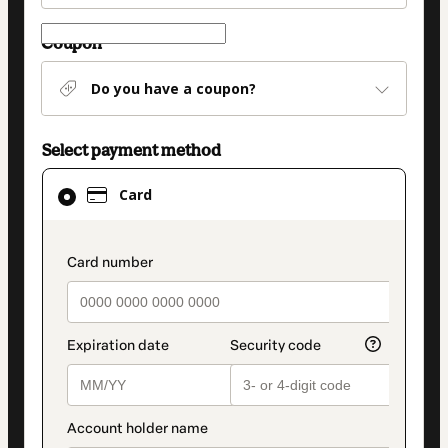
Coupon
Do you have a coupon?
Select payment method
Card
Card
selected
as
payment
payment_data.section_title_v2
method