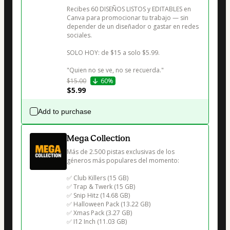
Recibes 60 DISEÑOS LISTOS y EDITABLES en 
Canva para promocionar tu trabajo — sin 
depender de un diseñador o gastar en redes 
sociales.

SOLO HOY: de $15 a solo $5.99.

"Quien no se ve, no se recuerda."
$15.00
60%
$5.99
Add to purchase
Mega Collection
Más de 2.500 pistas exclusivas de los 
géneros más populares del momento:

✅ Club Killers (15 GB)

✅ Trap & Twerk (15 GB)

✅ Snip Hitz (14.68 GB)

✅ Halloween Pack (13.22 GB)

✅ Xmas Pack (3.27 GB)

✅ I12 Inch (11.03 GB)
