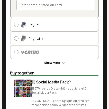
PayPal
Pay Later
Show more
Buy together
DJ Social Media Pack™
El 97% de los DJs también adquiere el DJ 
Social Media Pack.

RECOMENDADO para DJs que quieren ser 
reconocidos como verdaderos artistas.
