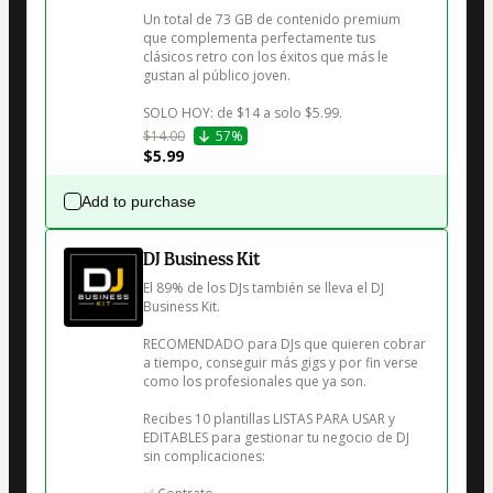
Un total de 73 GB de contenido premium 
que complementa perfectamente tus 
clásicos retro con los éxitos que más le 
gustan al público joven.

SOLO HOY: de $14 a solo $5.99.
$14.00
57%
$5.99
Add to purchase
DJ Business Kit
El 89% de los DJs también se lleva el DJ 
Business Kit.

RECOMENDADO para DJs que quieren cobrar 
a tiempo, conseguir más gigs y por fin verse 
como los profesionales que ya son.

Recibes 10 plantillas LISTAS PARA USAR y 
EDITABLES para gestionar tu negocio de DJ 
sin complicaciones:
