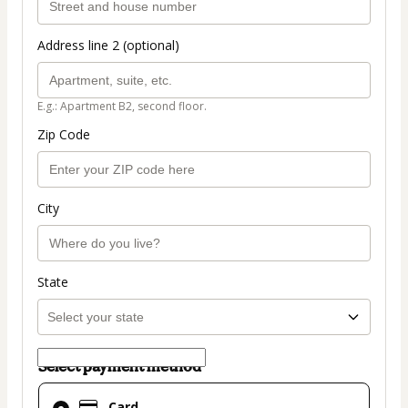
Address line 2 (optional)
E.g.: Apartment B2, second floor.
Zip Code
City
State
Select payment method
Card
Card