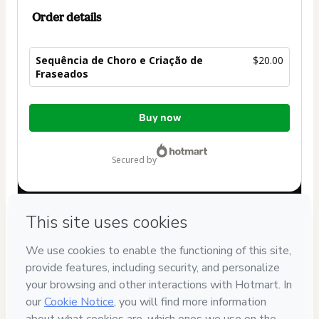
Order details
Sequência de Choro e Criação de
$20.00
Fraseados
Total
Buy now
of
$20.00
secured by
Have questions about the product? Please contact
Can't complete this purchase? Please visit our Help Center
If you need to submit a request to our support team, please
provide the code below:
CKTID-E99752279Dztwy5u0m1-1786022440346-1523
Was your information autofill in?
Click here to learn more
.
By clicking 'Buy Now' I declare that I (i) understand that