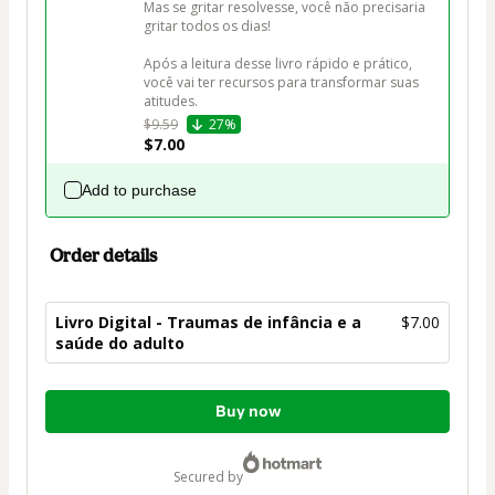
Mas se gritar resolvesse, você não precisaria 
gritar todos os dias!

Após a leitura desse livro rápido e prático, 
você vai ter recursos para transformar suas 
atitudes.
$9.59
27%
$7.00
Add to purchase
Order details
Livro Digital - Traumas de infância e a
$7.00
saúde do adulto
Total
Buy now
of
$7.00
secured by