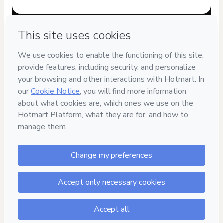
Have questions about the product? Please contact
Can't complete this purchase? Please visit our Help Center
If you need to submit a request to our support team, please
provide the code below:
CKTID-E99224549C1-1786069213834-5430
Was your information autofill in?
Click here to learn more
.
By clicking 'Buy Now' I declare that I (i) understand that
Hotmart is processing this order on behalf of
Telma
Abrahão
and has no responsibility for the content and/or
control over it; (ii) agree to Hotmart’s
Terms of Use
,
Privacy
Policy
and
other company policies
and (iii) am of legal age or
authorized and accompanied by a legal guardian.
Learn more about your purchase
here
.
Hotmart ©
2026
- All rights reserved
2026-08-07T02:20:15.718Z
REF.