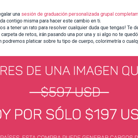
egalar una 
sesión de graduación personalizada grupal completam
da contigo misma para hacer este cambio en ti. 
s a tener un rato para resolver cualquier duda que tengas! Te ded
rpeta de retos, irán pasando una por una y si algo no te quedó 
 podremos platicar sobre tu tipo de cuerpo, colorimetría o cualq