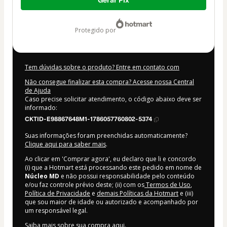
Gerar Pix
de
R$ 30,05
protegido por
Tem dúvidas sobre o produto? Entre em contato com
Não consegue finalizar esta compra? Acesse nossa Central
de Ajuda
Caso precise solicitar atendimento, o código abaixo deve ser
informado:
CKTID-E98867648M1-1786057760802-5374
Suas informações foram preenchidas automaticamente?
Clique aqui para saber mais
.
Ao clicar em 'Comprar agora', eu declaro que li e concordo
(i) que a Hotmart está processando este pedido em nome de
Núcleo MD
e não possui responsabilidade pelo conteúdo
e/ou faz controle prévio deste; (ii) com os
Termos de Uso
,
Política de Privacidade
e
demais Políticas da Hotmart
e (iii)
que sou maior de idade ou autorizado e acompanhado por
um responsável legal.
Saiba mais sobre sua compra
aqui
.