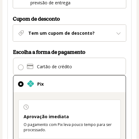
entrega
previsão de entrega
Cupom de desconto
Tem um cupom de desconto?
Escolha a forma de pagamento
Pix
Cartão de crédito
selecionado
como
método
Pix
de
pagamento
payment_data.section_title_v2
Aprovação imediata
O pagamento com Pix leva pouco tempo para ser
processado.