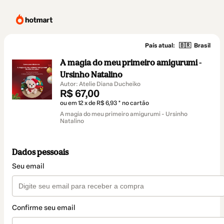
País atual:
🇧🇷
Brasil
A magia do meu primeiro amigurumi -
Ursinho Natalino
Autor: Atelie Diana Ducheiko
R$ 67,00
ou em 12 x de R$ 6,93 * no cartão
A magia do meu primeiro amigurumi - Ursinho
Natalino
Dados pessoais
Seu email
Confirme seu email