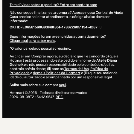
Tem dúvidas sobre o produto? Entre em contato com
Não consegue finalizar esta compra? Acesse nossa Central de Ajuda
Caso precise solicitar atendimento, o código abaixo deve ser
informado:
CKTID-E96581560Q93l48t8o1-1786226051194-4287
Suas informações foram preenchidas automaticamente?
Clique aqui para saber mais
.
*O valor parcelado possui acréscimo.
Ao clicar em 'Comprar agora', eu declaro que li e concordo (i) que a
Hotmart está processando este pedido em nome de
Atelie Diana
Ducheiko
e não possui responsabilidade pelo conteúdo e/ou faz
controle prévio deste; (ii) com os
Termos de Uso
,
Política de
Privacidade
e
demais Políticas da Hotmart
e (iii) que sou maior de
idade ou autorizado e acompanhado por um responsável legal.
Saiba mais sobre sua compra
aqui
.
Hotmart ©
2026
- Todos os direitos reservados
2026-08-08T21:54:12.954Z
REF.