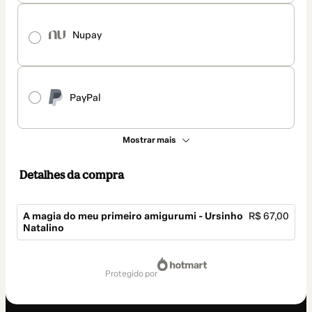
Nupay
PayPal
Mostrar mais
Detalhes da compra
A magia do meu primeiro amigurumi - Ursinho
R$ 67,00
Natalino
Total
de
protegido por
R$ 67,00