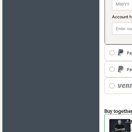
Pa
Pa
Buy togethe