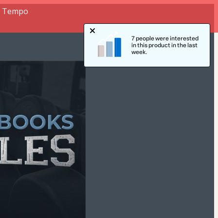
or Tempo
7 people were interested
in this product in the last
week.