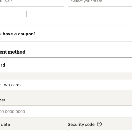
u have a coupon?
ment method
ard
t_data.section_title_v2
e two cards