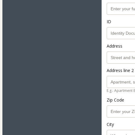
ID
Address
Address line 2 
E.g.: Apartment 
Zip Code
City