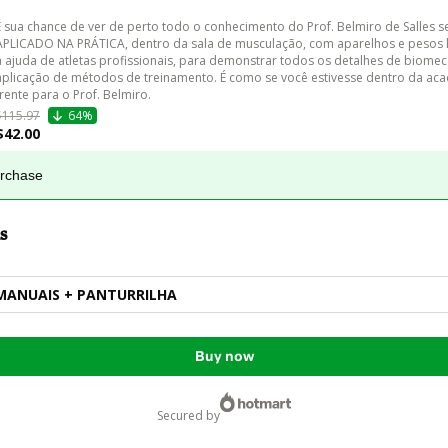
É sua chance de ver de perto todo o conhecimento do Prof. Belmiro de Salles s
APLICADO NA PRÁTICA, dentro da sala de musculação, com aparelhos e pesos l
a ajuda de atletas profissionais, para demonstrar todos os detalhes de biomec
aplicação de métodos de treinamento. É como se você estivesse dentro da ac
frente para o Prof. Belmiro. 
$115.97
64%
$42.00
urchase
s
MANUAIS + PANTURRILHA
Buy now
secured by