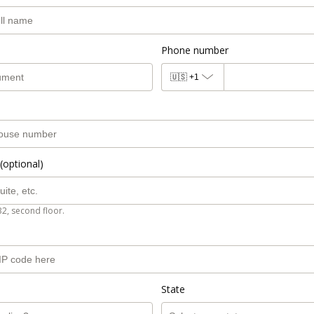
Phone number
🇺🇸
+1
(optional)
B2, second floor.
State