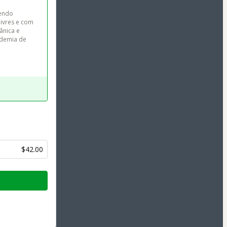
endo 
ivres e com 
ânica e 
ademia de 
$42.00