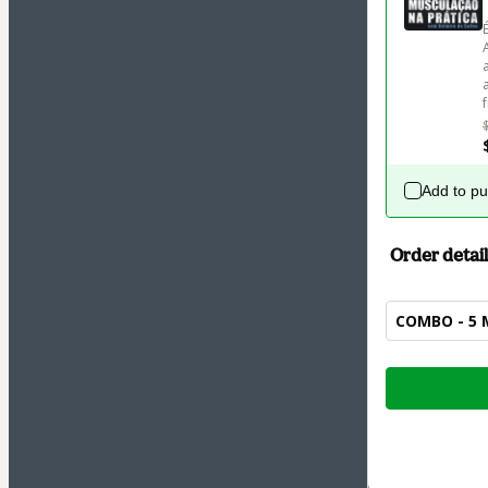
Add to p
Order detail
COMBO - 5 
Total
of
$42.00