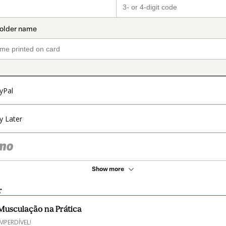
yPal
y Later
Show more
r
Musculação na Prática
IMPERDÍVEL!
