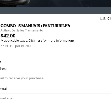
🇺🇸
Ch
COMBO - 5 MANUAIS + PANTURRILHA
Author: De Salles Treinamento
$42.00
(+ applicable taxes.
Click here
for more information)
de R$ 350 por R$ 200
o
dress
email