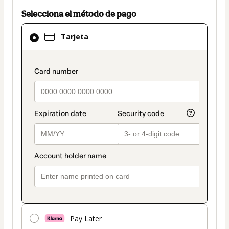
Selecciona el método de pago
El
Tarjeta
método
de
pago
payment_data.section_title_v2
seleccionado
es
Tarjeta
Pay Later