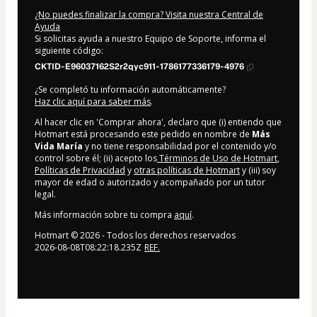
¿No puedes finalizar la compra? Visita nuestra Central de
Ayuda
Si solicitas ayuda a nuestro Equipo de Soporte, informa el
siguiente código:
CKTID-E96037162S2r2qyc911-1786177336179-4976
¿Se completó tu información automáticamente?
Haz clic aquí para saber más
.
Al hacer clic en 'Comprar ahora', declaro que (i) entiendo que
Hotmart está procesando este pedido en nombre de
Más
Vida María
y no tiene responsabilidad por el contenido y/o
control sobre él; (ii) acepto los
Términos de Uso de Hotmart
,
Políticas de Privacidad
y
otras políticas de Hotmart
y (iii) soy
mayor de edad o autorizado y acompañado por un tutor
legal.
Más información sobre tu compra
aquí
.
Hotmart ©
2026
- Todos los derechos reservados
2026-08-08T08:22:18.235Z
REF.