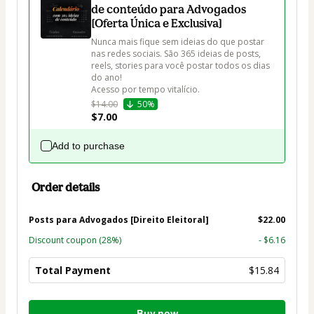
de conteúdo para Advogados
[Oferta Única e Exclusiva]
Nunca mais fique sem ideias do que postar 
nas redes sociais. São 365 ideias de posts, 
reels, stories para você postar todos os dias 
do ano! 

Acesso por tempo vitalício.
$14.00
50%
$7.00
Add to purchase
Order details
Posts para Advogados [Direito Eleitoral]
$22.00
Discount coupon
(28%)
- $6.16
Total Payment
$15.84
Total
Buy now