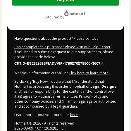
of
$15.84
secured by
Have questions about the product? Please contact
Can't complete this purchase? Please visit our Help Center
If you need to submit a request to our support team, please
provide the code below:
CKTID-E95282628F1ADVVIP-1786270278800-3607
Was your information autofill in?
Click here to learn more
.
By clicking 'Buy Now' I declare that I (i) understand that
Hotmart is processing this order on behalf of
Legal Designs
and has no responsibility for the content and/or control over
it; (ii) agree to Hotmart’s
Terms of Use
,
Privacy Policy
and
other company policies
and (iii) am of legal age or authorized
and accompanied by a legal guardian.
Learn more about your purchase
here
.
Hotmart ©
2026
- All rights reserved
2026-08-09T10:11:20.928Z
REF.