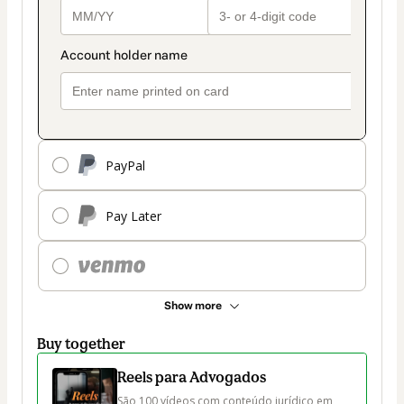
PayPal
Pay Later
Show more
Buy together
Reels para Advogados
São 100 vídeos com conteúdo jurídico em 