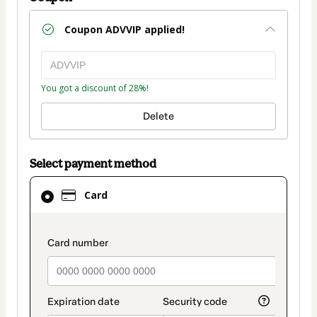
Coupon
ADVVIP
applied!
You got a discount of 28%!
Delete
Select payment method
Card
Card
selected
as
payment
payment_data.section_title_v2
method