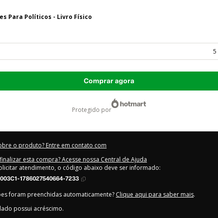
s Para Políticos - Livro Físico
5
Comprar agora
protegido por
obre o produto? Entre em contato com
inalizar esta compra? Acesse nossa Central de Ajuda
olicitar atendimento, o código abaixo deve ser informado:
003C1-1786027540664-7233
ões foram preenchidas automaticamente?
Clique aqui para saber mais
.
lado possui acréscimo.