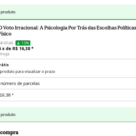
 produto
O Voto Irracional: A Psicologia Por Trás das Escolhas Políticas
Físico
R$ 97,00
10%
6 x de R$ 16,38 *
trega
rátis
 produto para visualizar o prazo
 número de parcelas
 produto
a compra