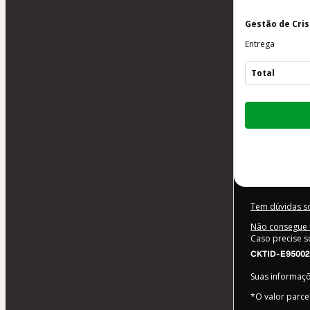
Gestão de Crise
Entrega
Total
Total
de
R$ 86,35
Tem dúvidas s
Não consegue f
Caso precise s
CKTID-E95002
Suas informaç
*O valor parce