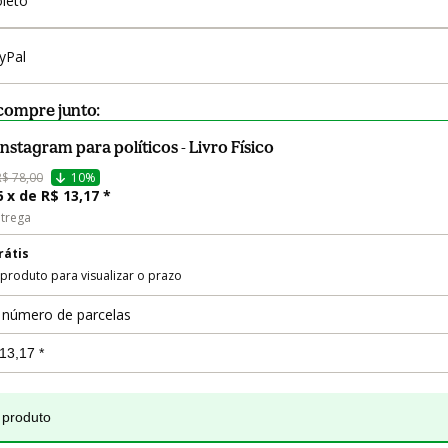
leto
yPal
compre junto:
Instagram para políticos - Livro Físico
R$ 78,00
10%
6 x de R$ 13,17 *
trega
rátis
 produto para visualizar o prazo
 número de parcelas
 produto