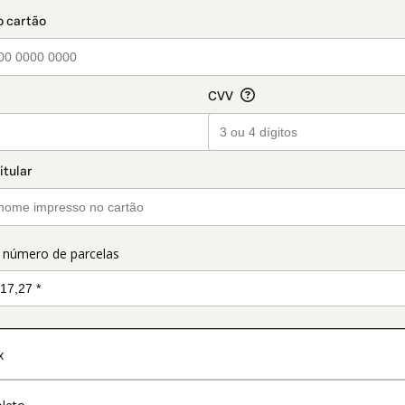
t_data.section_title_v2
o número de parcelas
x