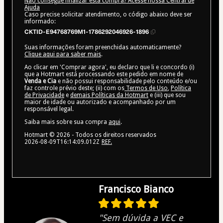
Não consegue finalizar esta compra? Acesse nossa Central de
Ajuda
Caso precise solicitar atendimento, o código abaixo deve ser
informado:
CKTID-E94768769M1-1786292046926-1896
Suas informações foram preenchidas automaticamente?
Clique aqui para saber mais
.
Ao clicar em 'Comprar agora', eu declaro que li e concordo (i)
que a Hotmart está processando este pedido em nome de
Venda e Cia
e não possui responsabilidade pelo conteúdo e/ou
faz controle prévio deste; (ii) com os
Termos de Uso
,
Política
de Privacidade
e
demais Políticas da Hotmart
e (iii) que sou
maior de idade ou autorizado e acompanhado por um
responsável legal.
Saiba mais sobre sua compra
aqui
.
Hotmart ©
2026
- Todos os direitos reservados
2026-08-09T16:14:09.012Z
REF.
Francisco Bianco
"Sem dúvida a VEC e