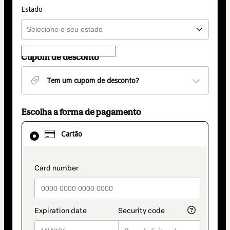
Estado
Cupom de desconto
Tem um cupom de desconto?
Escolha a forma de pagamento
Cartão
Cartão
selecionado
como
método
de
payment_data.section_title_v2
pagamento