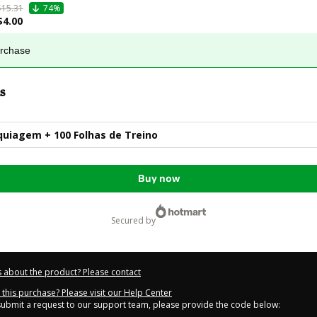
$15.31
74%
$4.00
urchase
s
uiagem + 100 Folhas de Treino
Buy now
secured by
 about the product? Please contact
this purchase? Please visit our Help Center
 submit a request to our support team, please provide the code below: