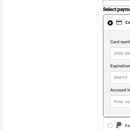
Select pay
Card
C
selected
as
payment
paymen
method
Pa