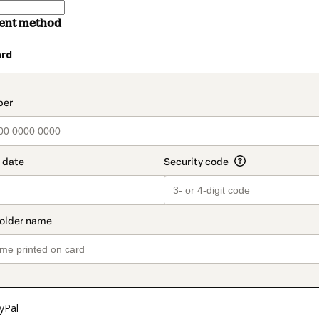
ment method
ard
t_data.section_title_v2
yPal