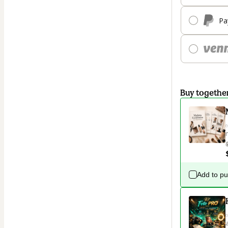
Pa
Buy togethe
Add to p