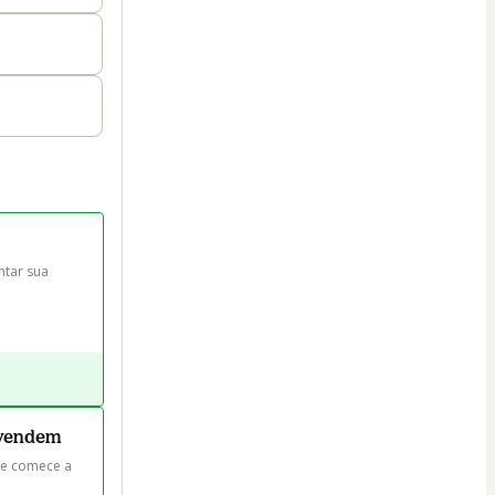
tar sua 
e vendem
 e comece a 