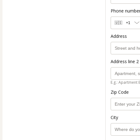
Phone numbe
🇺🇸
+1
Address
Address line 2 
E.g.: Apartment 
Zip Code
City