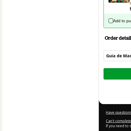
Add to p
Order detail
Guia de Maq
Total
of
$9.00
Have questions
Can't complete 
If you need to