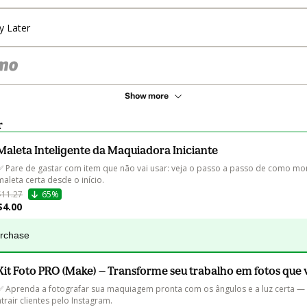
y Later
Show more
r
Maleta Inteligente da Maquiadora Iniciante
✅ Pare de gastar com item que não vai usar: veja o passo a passo de como mon
maleta certa desde o início.
$11.27
65%
$4.00
urchase
Kit Foto PRO (Make) — Transforme seu trabalho em fotos qu
✅ Aprenda a fotografar sua maquiagem pronta com os ângulos e a luz certa —
atrair clientes pelo Instagram.