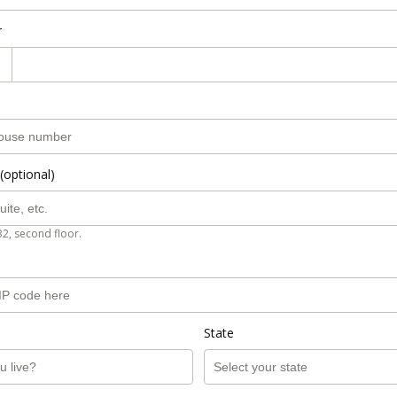
r
(optional)
B2, second floor.
State