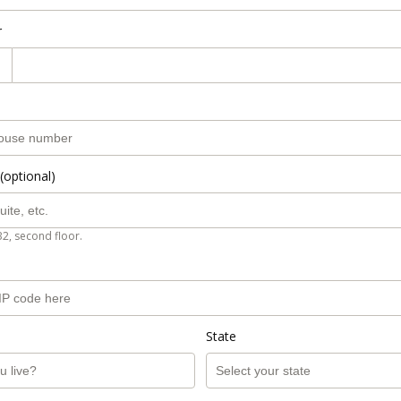
r
(optional)
B2, second floor.
State