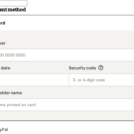
ment method
ard
t_data.section_title_v2
yPal