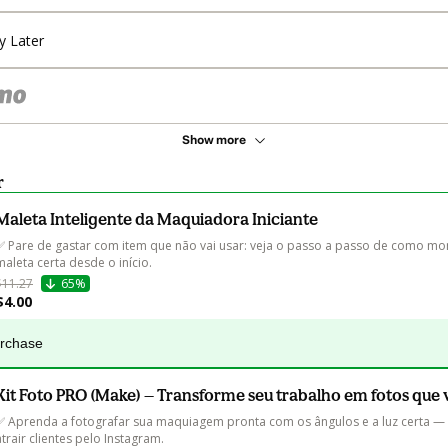
y Later
Show more
r
Maleta Inteligente da Maquiadora Iniciante
✅ Pare de gastar com item que não vai usar: veja o passo a passo de como mon
maleta certa desde o início.
$11.27
65%
$4.00
urchase
Kit Foto PRO (Make) — Transforme seu trabalho em fotos qu
✅ Aprenda a fotografar sua maquiagem pronta com os ângulos e a luz certa —
atrair clientes pelo Instagram.