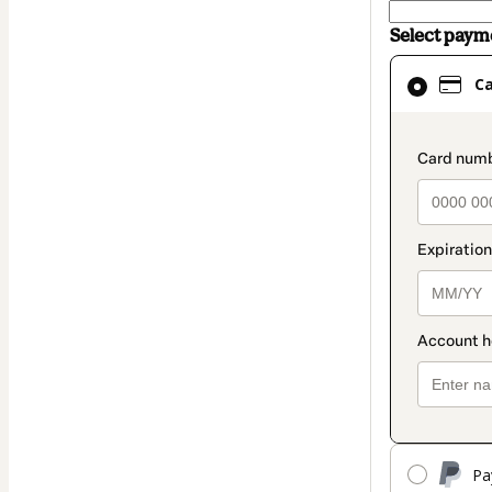
Select pay
Card
C
selected
as
payment
paymen
method
Pa