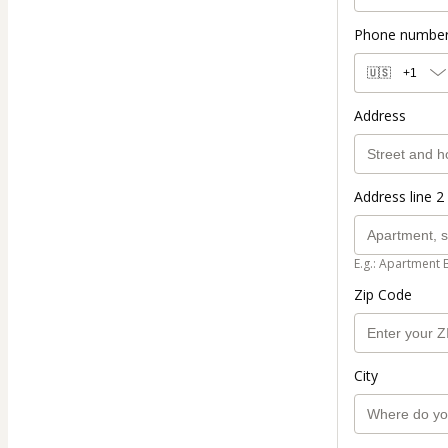
Phone numbe
🇺🇸
+1
Address
Address line 2 
E.g.: Apartment 
Zip Code
City