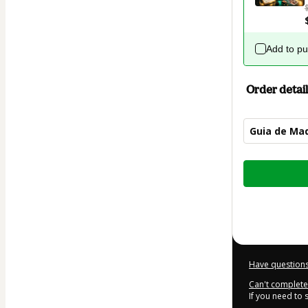
Add to p
Order detail
Guia de Maq
Total
of
$9.00
Have questions
Can't complete 
If you need to