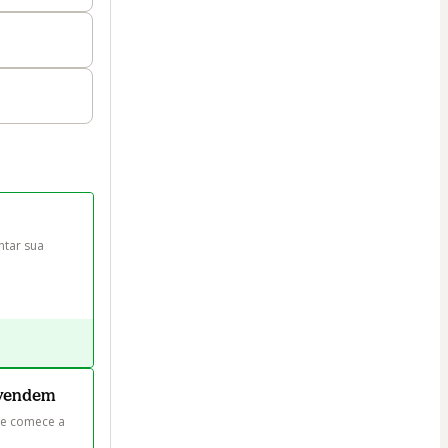
tar sua 
e vendem
 e comece a 