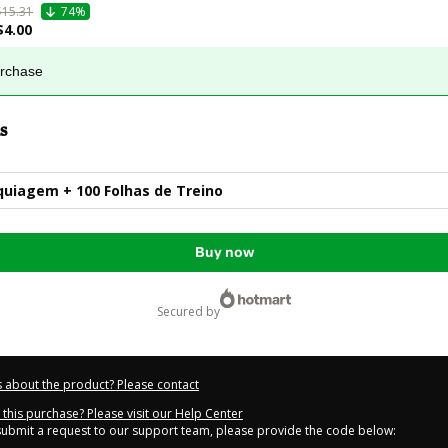
$15.31
74%
$4.00
urchase
s
uiagem + 100 Folhas de Treino
Buy now
secured by
 about the product? Please contact
this purchase? Please visit our Help Center
 submit a request to our support team, please provide the code below: