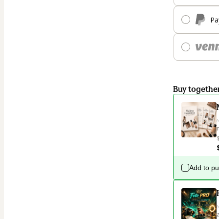
Pa
Buy togethe
Add to p