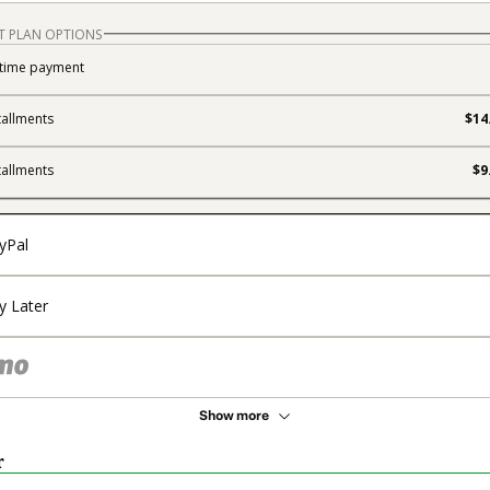
T PLAN OPTIONS
time payment
tallments
$14
tallments
$9
yPal
y Later
Show more
r