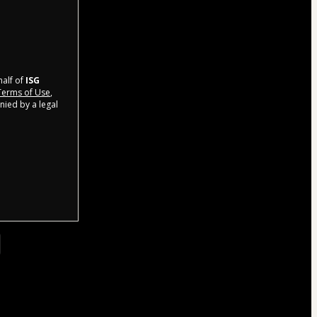
half of
ISG
erms of Use
,
nied by a legal