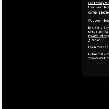
Can't complete 
If you need to
CKTID-E89749
Was your inform
By clicking 'Bu
Group
and has 
Privacy Policy
a
guardian.
Learn more ab
Hotmart ©
202
2026-08-08T11