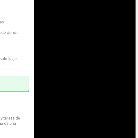
as, 
esde donde 
solo lugar.
 y tareas de 
na de una 