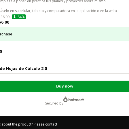
Empieza a poner en práctica tus planes y proyectos ahora mismo.

(Úselo en su celular, tableta y computadora en la aplicación o en la web)
$36.99
84%
$6.00
urchase
s
de Hojas de Cálculo 2.0
Buy now
secured by
 about the product? Please contact