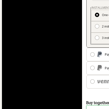
INSTALLMEN
One-
2 ins
3 ins
Pa
Pa
Buy togethe