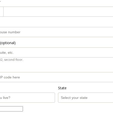
r
(optional)
B2, second floor.
State