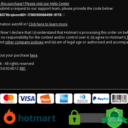
this purchase? Please visit our Help Center
 submit a request to our support team, please provide the code below:
637Xtrqbem801-1786190068499-9178
ation autofill in?
Click here to learn more
.
y Now' I declare that I (i) understand that Hotmart is processing this order on be
no responsibility for the content and/or control over it; (ii) agree to Hotmart’s
T
nd
other company policies
and (iii) am of legal age or authorized and accompa
out your purchase
here
.
6
- All rights reserved
:54:30.651Z
REF.