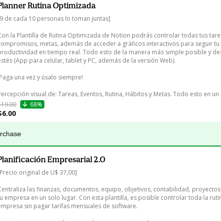
Planner Rutina Optimizada
[9 de cada 10 personas lo toman juntas]

Con la Plantilla de Rutina Optimizada de Notion podrás controlar todas tus tare
compromisos, metas, además de acceder a gráficos interactivos para seguir tu 
productividad en tiempo real. Todo esto de la manera más simple posible y d
estés (App para celular, tablet y PC, además de la versión Web).

¡Paga una vez y úsalo siempre!

Percepción visual de: Tareas, Eventos, Rutina, Hábitos y Metas. Todo esto en un 
$19.00
68%
$6.00
urchase
Planificación Empresarial 2.0
[Precio original de U$ 37,00]

Centraliza las finanzas, documentos, equipo, objetivos, contabilidad, proyectos
tu empresa en un solo lugar. Con esta plantilla, es posible controlar toda la ruti
empresa sin pagar tarifas mensuales de software.
