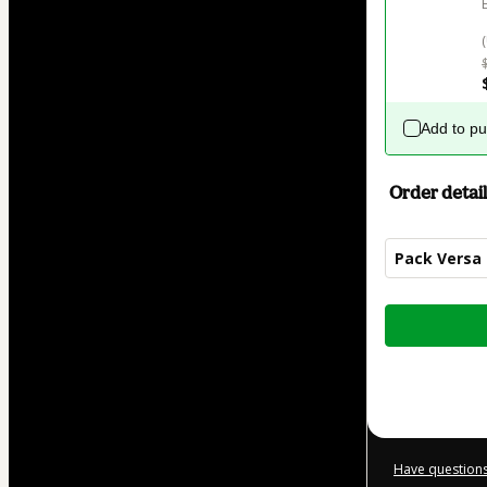
Add to p
Order detail
Pack Versa 
Total
of
$27.00
Have questions