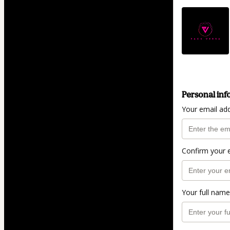
Personal inf
Your email ad
Confirm your 
Your full name