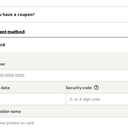
u have a coupon?
ment method
ard
t_data.section_title_v2