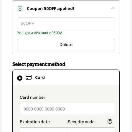
Coupon
50OFF
applied!
You got a discount of 50%!
Delete
Select payment method
Card
Card
selected
as
payment
payment_data.section_title_v2
method