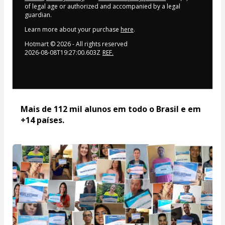
of legal age or authorized and accompanied by a legal
guardian.
Learn more about your purchase
here
.
Hotmart ©
2026
- All rights reserved
2026-08-08T19:27:00.603Z
REF.
Mais de 112 mil alunos em todo o Brasil e em 
+14 países. 