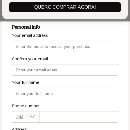
(+ applicable taxes.
Click here
for more
QUERO COMPRAR AGORA!
information)
Personal info
Your email address
Confirm your email
Your full name
Phone number
🇺🇸
+1
Address