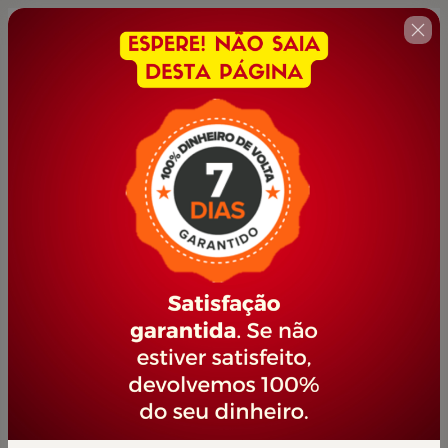
🇺🇸
Change country
METROLOGIA
Author: PORTAL JOVEM EMPREENDEDOR
$11.00