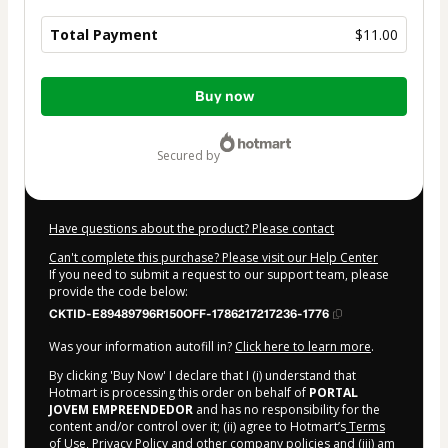
Total Payment
$11.00
Total
Buy now
of
$11.00
secured by
Have questions about the product? Please contact
Can't complete this purchase? Please visit our Help Center
If you need to submit a request to our support team, please
provide the code below:
CKTID-E89489796R150OFF-1786217217236-1776
Was your information autofill in?
Click here to learn more
.
By clicking 'Buy Now' I declare that I (i) understand that
Hotmart is processing this order on behalf of
PORTAL
JOVEM EMPREENDEDOR
and has no responsibility for the
content and/or control over it; (ii) agree to Hotmart’s
Terms
of Use
,
Privacy Policy
and
other company policies
and (iii) am