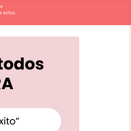
se
s estos