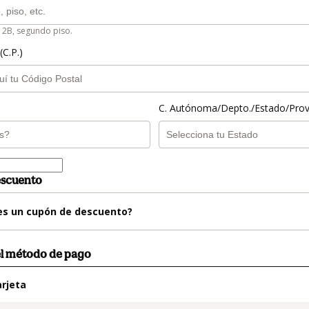
 2B, segundo piso.
(C.P.)
C. Autónoma/Depto./Estado/Prov
escuento
es un cupón de descuento?
el método de pago
rjeta