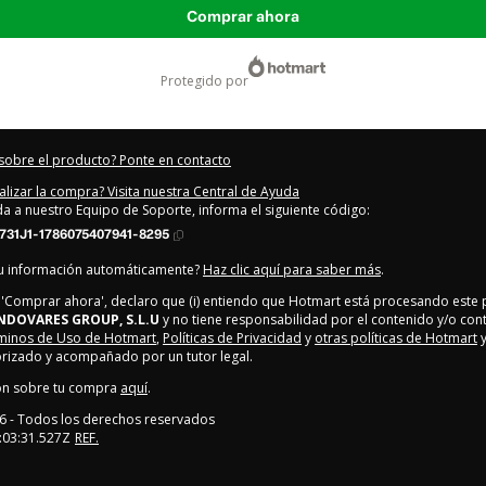
Comprar ahora
protegido por
sobre el producto? Ponte en contacto
alizar la compra? Visita nuestra Central de Ayuda
uda a nuestro Equipo de Soporte, informa el siguiente código:
731J1-1786075407941-8295
tu información automáticamente?
Haz clic aquí para saber más
.
en 'Comprar ahora', declaro que (i) entiendo que Hotmart está procesando este
NDOVARES GROUP, S.L.U
y no tiene responsabilidad por el contenido y/o contro
minos de Uso de Hotmart
,
Políticas de Privacidad
y
otras políticas de Hotmart
y
rizado y acompañado por un tutor legal.
ón sobre tu compra
aquí
.
6
- Todos los derechos reservados
:03:31.527Z
REF.