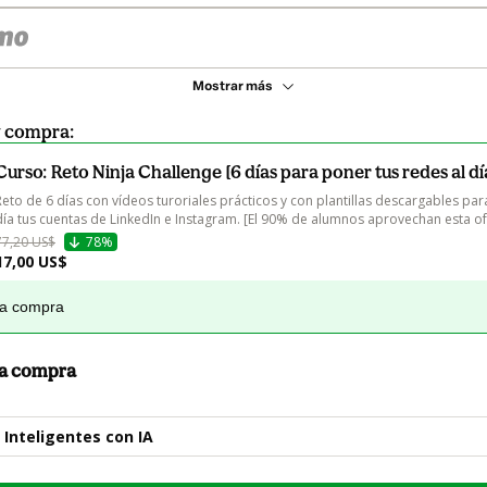
Mostrar más
y compra:
Curso: Reto Ninja Challenge [6 días para poner tus redes al dí
Reto de 6 días con vídeos turoriales prácticos y con plantillas descargables par
día tus cuentas de LinkedIn e Instagram. [El 90% de alumnos aprovechan esta of
77,20 US$
78%
17,00 US$
la compra
 la compra
 Inteligentes con IA