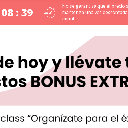
No se garantiza que el precio 
 08 : 38
mantenga una vez descontado
minutos…