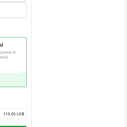
a]
a poner el 
erta] 
119,00 US$