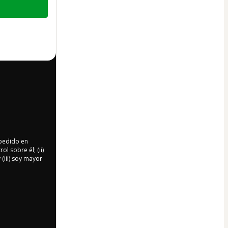
 pedido en
l sobre él; (ii)
 (iii) soy mayor