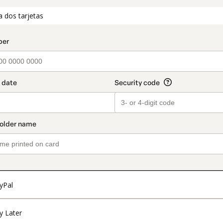
t_data.section_title_v2
a dos tarjetas
o
yPal
y Later