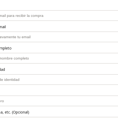
mail
mpleto
dad
a, etc. (Opcional)