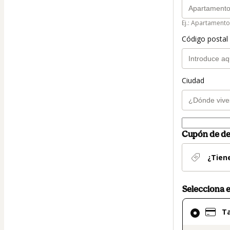
Ej.: Apartamento
Código postal 
Ciudad
Cupón de d
¿Tien
Selecciona 
El
Ta
método
de