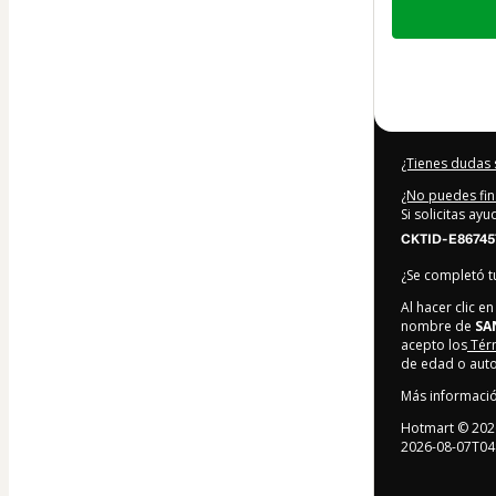
de
119,00 US$
¿Tienes dudas 
¿No puedes fin
Si solicitas ay
CKTID-E86745
¿Se completó 
Al hacer clic 
nombre de
SA
acepto los
Tér
de edad o auto
Más informaci
Hotmart ©
202
2026-08-07T04