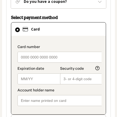
Do you have a coupon?
Select payment method
Card
Card
selected
as
payment
payment_data.section_title_v2
method