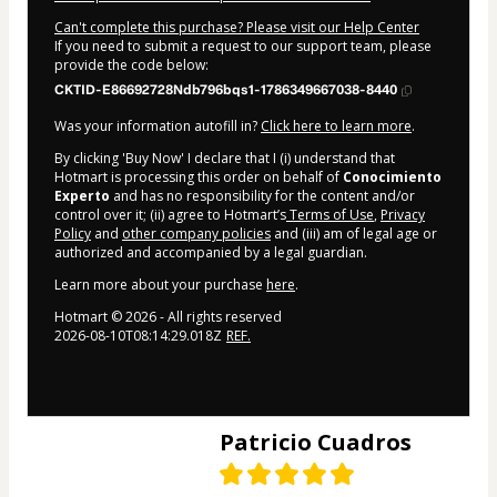
Can't complete this purchase? Please visit our Help Center
If you need to submit a request to our support team, please
provide the code below:
CKTID-E86692728Ndb796bqs1-1786349667038-8440
Was your information autofill in?
Click here to learn more
.
By clicking 'Buy Now' I declare that I (i) understand that
Hotmart is processing this order on behalf of
Conocimiento
Experto
and has no responsibility for the content and/or
control over it; (ii) agree to Hotmart’s
Terms of Use
,
Privacy
Policy
and
other company policies
and (iii) am of legal age or
authorized and accompanied by a legal guardian.
Learn more about your purchase
here
.
Hotmart ©
2026
- All rights reserved
2026-08-10T08:14:29.018Z
REF.
Patricio Cuadros