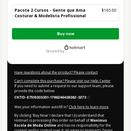
Pacote 2 Cursos - Gente que Ama
$165.00
Costurar & Modelista Profissional
Total
Buy now
of
$165.00
secured by
Have questions about the product? Please contact
Can't complete this purchase? Please visit our Help Center
If you need to submit a request to our support team, please
provide the code below:
CKTID-E75163033S1-1786246438382-3273
Was your information autofill in?
Click here to learn more
.
By clicking 'Buy Now' I declare that I (i) understand that
Hotmart is processing this order on behalf of
Maximus
Escola de Moda Online
and has no responsibility for the
content and/or control over it; (ii) agree to Hotmart’s
Terms