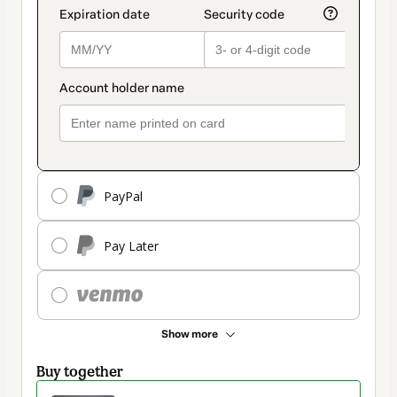
PayPal
Pay Later
Show more
Buy together