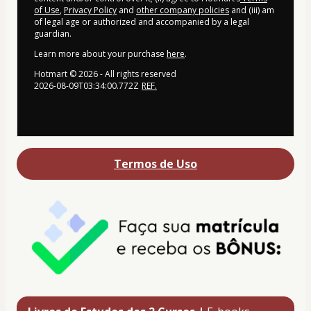
of Use
,
Privacy Policy
and
other company policies
and (iii) am
of legal age or authorized and accompanied by a legal
guardian.
Learn more about your purchase
here
.
Hotmart ©
2026
- All rights reserved
2026-08-09T03:34:00.772Z
REF.
Termos de Uso