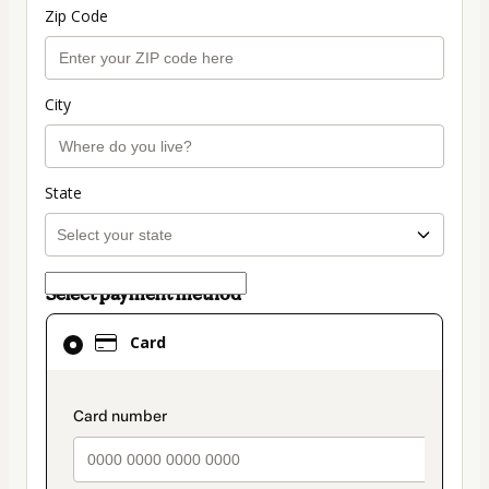
Zip Code
City
State
Select payment method
Card
Card
selected
as
payment
payment_data.section_title_v2
method