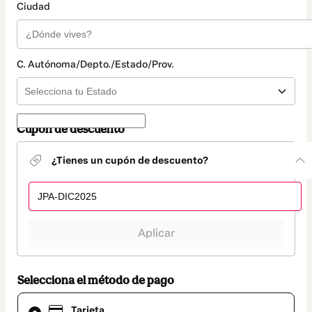
Ciudad
C. Autónoma/Depto./Estado/Prov.
Cupón de descuento
¿Tienes un cupón de descuento?
Aplicar
Selecciona el método de pago
El
Tarjeta