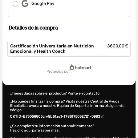
Google Pay
Detalles de la compra
Certificación Universitaria en Nutrición
3600,00 €
Emocional y Health Coach
Total
de
protegido por
3600,00 €
¿Tienes dudas sobre el producto? Ponte en contacto
¿No puedes finalizar la compra? Visita nuestra Central de Ayuda
Si solicitas ayuda a nuestro Equipo de Soporte, informa el siguiente
código:
CKTID-E75056605Lrv8b51zs1-1786175052721-0983
¿Se completó tu información automáticamente?
Haz clic aquí para saber más
.