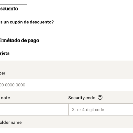
escuento
es un cupón de descuento?
el método de pago
rjeta
o
t_data.section_title_v2