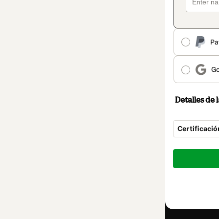
Pa
Go
Detalles de
Certificació
Total
de
3600,00 €