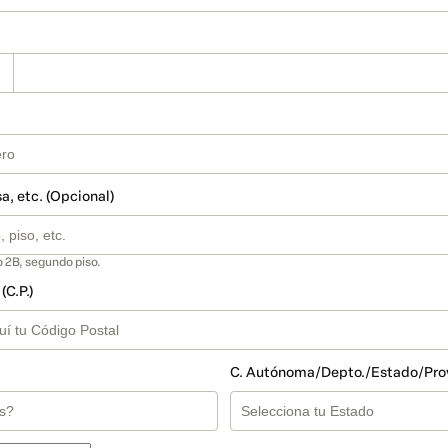
sa, etc. (Opcional)
 2B, segundo piso.
(C.P.)
C. Autónoma/Depto./Estado/Pro