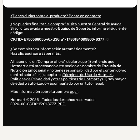
¿Tienes dudas sobre el producto? Ponte en contacto
¿No puedes finalizar la compra? Visita nuestra Central de Ayuda
Si solicitas ayuda a nuestro Equipo de Soporte, informa el siguiente
código:
CKTID-E75056605Lw6xd36ra1-1786184099860-6377
¿Se completó tu información automáticamente?
Haz clic aquí para saber más
.
Al hacer clic en 'Comprar ahora', declaro que (i) entiendo que
Hotmart está procesando este pedido en nombre de
Escuela de
Nutrición Emocional
y no tiene responsabilidad por el contenido y/o
control sobre él; (ii) acepto los
Términos de Uso de Hotmart
,
Políticas de Privacidad
y
otras políticas de Hotmart
y (iii) soy mayor
de edad o autorizado y acompañado por un tutor legal.
Más información sobre tu compra
aquí
.
Hotmart ©
2026
- Todos los derechos reservados
2026-08-08T10:15:01.877Z
REF.