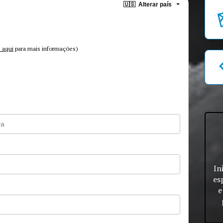
🇺🇸
Alterar país
 aqui
para mais informações)
In
es
e