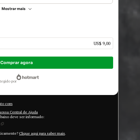
Mostrar mais
US$ 9,00
Comprar agora
otegido por
ato com
nossa Central de Ajuda
abaixo deve ser informado:
aticamente?
Clique aqui para saber mais
.