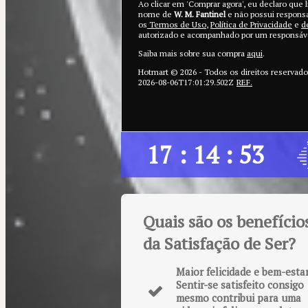
Ao clicar em 'Comprar agora', eu declaro que
nome de
W. M. Fantinel
e não possui responsa
os
Termos de Uso
,
Política de Privacidade
e
d
autorizado e acompanhado por um responsável
Saiba mais sobre sua compra
aqui
.
Hotmart ©
2026
- Todos os direitos reservad
2026-08-06T17:01:29.502Z
REF.
17 : 14 : 51
Quais são os benefício
da Satisfação de Ser?
Maior felicidade e bem-esta
Sentir-se satisfeito consigo
mesmo contribui para uma