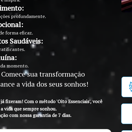
imento:
moções profundamente.
ocional:
e forma eficaz.
os Saudáveis:
atificantes.
nuína:
cada momento.
! Comece sua transformação
ance a vida dos seus sonhos!
á fizeram! Com o método 'Oito Essenciais', você 
 a vida que sempre sonhou. 
ação com nossa garantia de 7 dias.