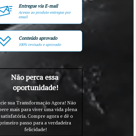
Entregue via E-mail
Acesso ao produto entregue por
email
Conteúdo aprovado
100% revisado e aprovado
Não perca essa 
oportunidade!
icie sua Transformação Agora! Não 
pere mais para viver uma vida plena 
 satisfatória. Compre agora e dê o 
primeiro passo para a verdadeira 
felicidade!