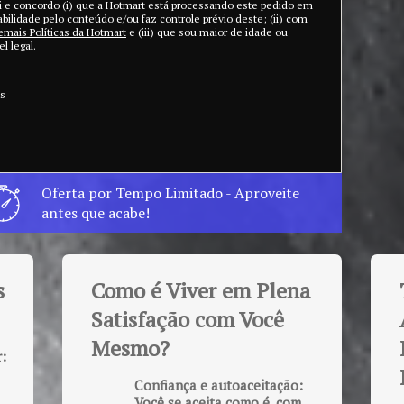
 li e concordo (i) que a Hotmart está processando este pedido em
bilidade pelo conteúdo e/ou faz controle prévio deste; (ii) com
emais Políticas da Hotmart
e (iii) que sou maior de idade ou
 legal.
os
Oferta por Tempo Limitado - Aproveite
antes que acabe!
s
Como é Viver em Plena
Satisfação com Você
Mesmo?
r:
Confiança e autoaceitação:
Você se aceita como é, com