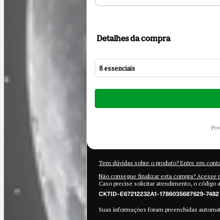
Detalhes da compra
8 essenciais
Total
de
US$ 9,00
pr
Tem dúvidas sobre o produto? Entre em cont
Não consegue finalizar esta compra? Acesse 
Caso precise solicitar atendimento, o código 
CKTID-E67212232A1-1786035687629-7482
Suas informações foram preenchidas autom