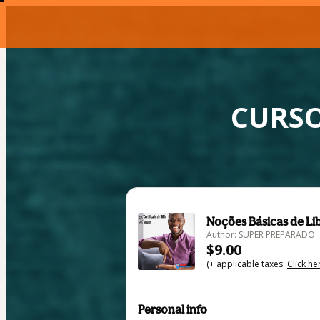
CURSO
Noções Básicas de Li
Author: SUPER PREPARADO
$9.00
(+ applicable taxes.
Click he
Personal info