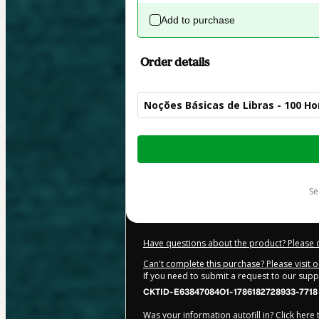
Add to purchase
Order details
Noções Básicas de Libras - 100 Ho
Total
of
$9.00
s
Have questions about the product? Please 
Can't complete this purchase? Please visit 
If you need to submit a request to our sup
CKTID-E63847084O1-1786182728933-7718
Was your information autofill in?
Click here