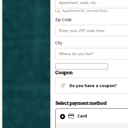
E.g.: Apartment B2, second floor.
Zip Code
City
Coupon
Do you have a coupon?
Select payment method
Card
Card
selected
as