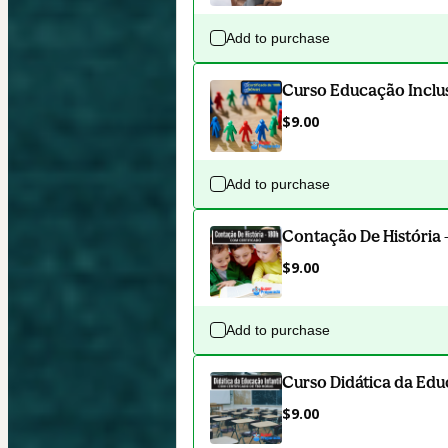
Add to purchase
Curso Educação Inclus
$9.00
Add to purchase
Contação De História 
$9.00
Add to purchase
Curso Didática da Educ
$9.00