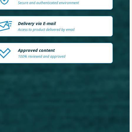
Secure and authenticated environment
Delivery via E-mail
Access to product delivered by email
Approved content
100% reviewed and approved