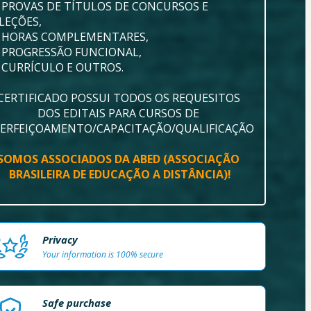
 PROVAS DE TÍTULOS DE CONCURSOS E 
LEÇÕES, 
 HORAS COMPLEMENTARES,
 PROGRESSÃO FUNCIONAL, 
 CURRÍCULO E OUTROS.
CERTIFICADO POSSUI TODOS OS REQUESITOS 
DOS EDITAIS PARA CURSOS DE 
ERFEIÇOAMENTO/CAPACITAÇÃO/QUALIFICAÇÃO
SOMOS ASSOCIADOS DA ABED (ASSOCIAÇÃO 
BRASILEIRA DE EDUCAÇÃO A DISTÂNCIA)!
Privacy
Your information is 100% secure
Safe purchase