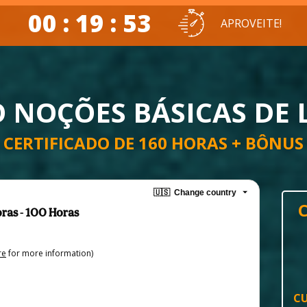
00 : 19 : 52
APROVEITE!
 NOÇÕES BÁSICAS DE 
CERTIFICADO DE 160 HORAS + BÔNUS
🇺🇸
Change country
bras - 100 Horas
re
for more information)
CU