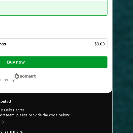
ras
$9.00
Buy now
ecured by
contact
our Help Center
port team, please provide the code below:
 to learn more
.