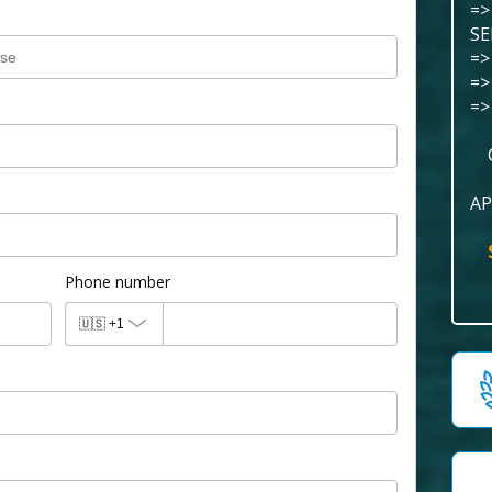
=>
SE
=>
=>
=>
AP
Phone number
🇺🇸
+1