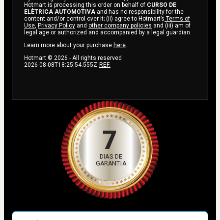
Hotmart is processing this order on behalf of
CURSO DE
ELÈTRICA AUTOMOTIVA
and has no responsibility for the
content and/or control over it; (ii) agree to Hotmart’s
Terms of
Use
,
Privacy Policy
and
other company policies
and (iii) am of
legal age or authorized and accompanied by a legal guardian.
Learn more about your purchase
here
.
Hotmart ©
2026
- All rights reserved
2026-08-08T18:25:54.555Z
REF.
7
DIAS DE
GARANTIA