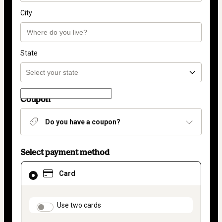
City
State
Coupon
Do you have a coupon?
Select payment method
Card
Card
selected
as
payment
method
payment_data.section_title_v2
Use two cards