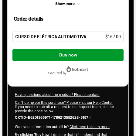
Show more
Order details
CURSO DE ELÉTRICA AUTOMOTIVA
$167.00
Total
of
Buy now
$167.00
secured by
Have questions about the product? Please contact
Can't complete this purchase? Please visit our Help Center
If you need to submit a request to our support team, please
provide the code below:
CKTID-E62013659T1-1786213552628-5157
Was your information autofill in?
Click here to learn more
.
By clicking 'Buy Now' I declare that I (i) understand that