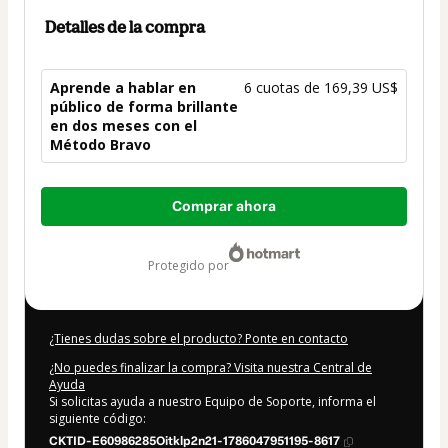
Detalles de la compra
Aprende a hablar en
6 cuotas de 169,39 US$
público de forma brillante
en dos meses con el
Método Bravo
Total
Comprar ahora
de
1016,34 US$
protegido por
¿Tienes dudas sobre el producto? Ponte en contacto
¿No puedes finalizar la compra? Visita nuestra Central de
Ayuda
Si solicitas ayuda a nuestro Equipo de Soporte, informa el
siguiente código:
CKTID-E60986285Oitklp2n21-1786047951195-8617