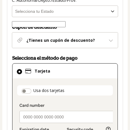
C. Autónoma/Depto./Estado/Prov.
Cupón de descuento
¿Tienes un cupón de descuento?
Selecciona el método de pago
El
Tarjeta
método
de
pago
payment_data.section_title_v2
Usa dos tarjetas
seleccionado
es
Tarjeta