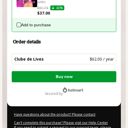
junto.
$61.74
40%
$37.00
Add to purchase
Order details
Clube de Lives
$62.00 / year
Total
Buy now
of
$62.00
secured by
Have questions about the product? Please contact
Can't complete this purchase? Please visit our Help Center
If you need to submit a request to our support team, please