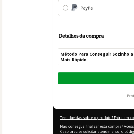
PayPal
Detalhes da compra
Método Para Conseguir Sozinho a 
Mais Rápido
Total
de
US$ 62,00
pr
Tem dúvidas sobre o produto? Entre em c
Não consegue finalizar esta compra? Acess
Caso precise solicitar atendimento, o códi