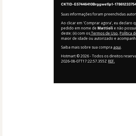
CKTID-E57446410Brggwe1lp1-1786123375
Suas informações foram preenchidas aut
Ao clicar em 'Comprar agora', eu declaro q
pedido em nome de
Mattioli
e não possui
deste; (ii) com os
Termos de Uso
,
Política 
maior de idade ou autorizado e acompanh
Saiba mais sobre sua compra
aqui
.
Hotmart ©
2026
- Todos os direitos reser
2026-08-07T17:22:57.355Z
REF.