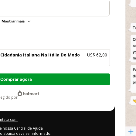
Mostrar mais
Cidadania Italiana Na Itália Do Modo
US$ 62,00
Comprar agora
otegido por
ontato com
e nossa Central de Ajuda
go abaixo deve ser informado: