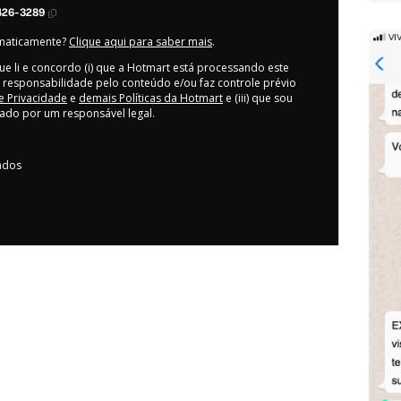
426-3289
omaticamente?
Clique aqui para saber mais
.
ue li e concordo (i) que a Hotmart está processando este
 responsabilidade pelo conteúdo e/ou faz controle prévio
de Privacidade
e
demais Políticas da Hotmart
e (iii) que sou
ado por um responsável legal.
vados