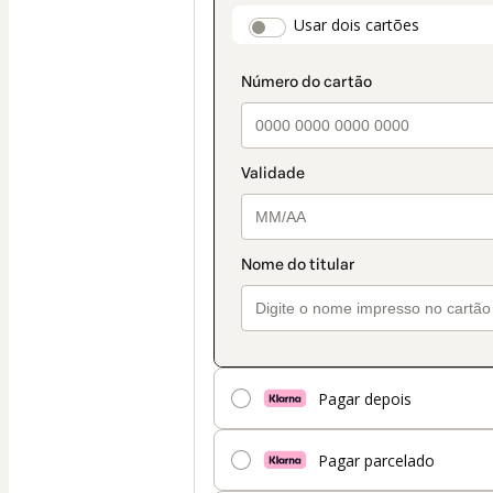
método
payment_data.secti
Usar dois cartões
de
pagamento
Pagar depois
Pagar parcelado