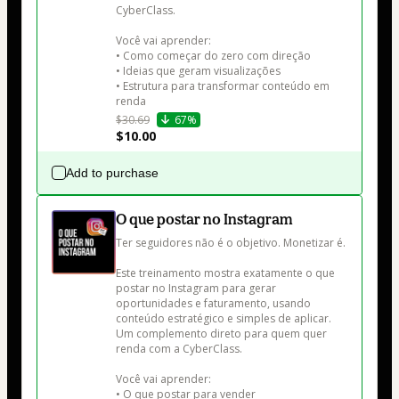
CyberClass.

Você vai aprender:

• Como começar do zero com direção

• Ideias que geram visualizações

• Estrutura para transformar conteúdo em 
renda
$30.69
67%
$10.00
Add to purchase
O que postar no Instagram
Ter seguidores não é o objetivo. Monetizar é.

Este treinamento mostra exatamente o que 
postar no Instagram para gerar 
oportunidades e faturamento, usando 
conteúdo estratégico e simples de aplicar. 
Um complemento direto para quem quer 
renda com a CyberClass.

Você vai aprender:

• O que postar para vender
