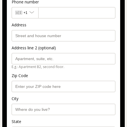
Phone number
🇺🇸
+1
Address
Address line 2 (optional)
E.g.: Apartment B2, second floor.
Zip Code
City
State