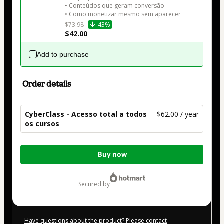
• Conteúdos que geram conversão

• Como monetizar mesmo sem aparecer
$73.98
43%
$42.00
Add to purchase
Order details
CyberClass - Acesso total a todos
$62.00 / year
os cursos
Total
Buy now
of
$62.00
secured by
Have questions about the product? Please contact