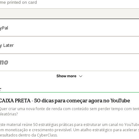
yPal
y Later
Show more
r
CAIXA PRETA - 50 dicas para começar agora no YouTube
Quer criar uma nova fonte de renda com conteúdo sem perder tempo com tent
aleatórias?

Este material reúne 50 estratégias práticas para estruturar um canal no YouTu
em monetização e crescimento previsível. Um atalho estratégico para acelerar 
resultados dentro da CyberClass.
