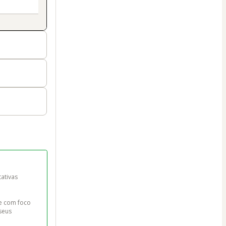
ativas 
be com foco 
seus 