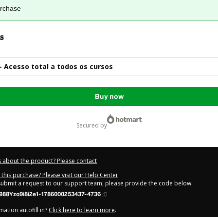
urchase
s
- Acesso total a todos os cursos
Buy now
secured by
 about the product? Please contact
this purchase? Please visit our Help Center
 submit a request to our support team, please provide the code below:
988Yzo9i8i2e1-1786000253437-4736
ation autofill in?
Click here to learn more
.