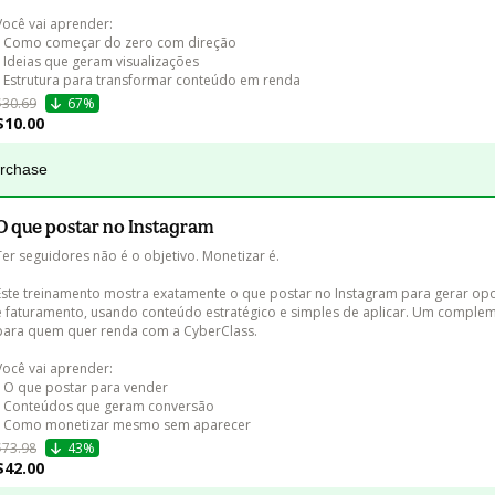
Você vai aprender:

• Como começar do zero com direção

• Ideias que geram visualizações

• Estrutura para transformar conteúdo em renda
$30.69
67%
$10.00
urchase
O que postar no Instagram
Ter seguidores não é o objetivo. Monetizar é.

Este treinamento mostra exatamente o que postar no Instagram para gerar op
e faturamento, usando conteúdo estratégico e simples de aplicar. Um complem
para quem quer renda com a CyberClass.

Você vai aprender:

• O que postar para vender

• Conteúdos que geram conversão

• Como monetizar mesmo sem aparecer
$73.98
43%
$42.00