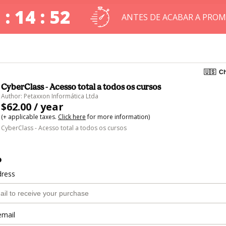
 : 14 : 52
ANTES DE ACABAR A PRO
🇺🇸
Ch
CyberClass - Acesso total a todos os cursos
Author: Petaxxon Informática Ltda
$62.00 / year
(+ applicable taxes.
Click here
for more information)
CyberClass - Acesso total a todos os cursos
o
dress
email