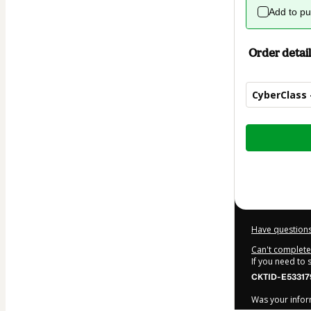
Add to p
Order detail
CyberClass 
Total
of
$62.00
Have questions
Can't complete 
If you need to
CKTID-E53317
Was your inform