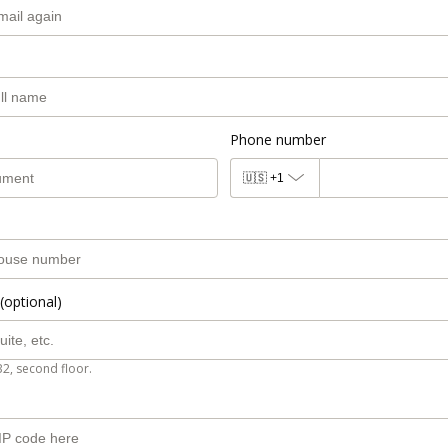
Phone number
🇺🇸
+1
(optional)
B2, second floor.