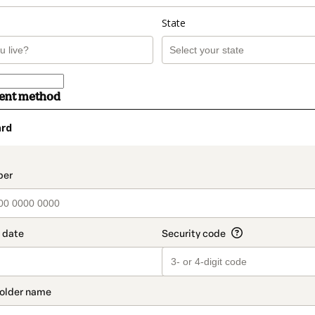
State
ment method
ard
t_data.section_title_v2