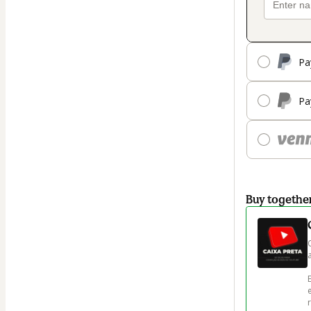
Pa
Pa
Buy togethe