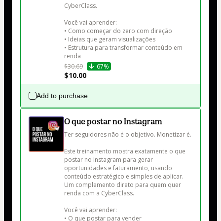
CyberClass.

Você vai aprender:

• Como começar do zero com direção

• Ideias que geram visualizações

• Estrutura para transformar conteúdo em 
renda
$30.69
67%
$10.00
Add to purchase
O que postar no Instagram
Ter seguidores não é o objetivo. Monetizar é.

Este treinamento mostra exatamente o que 
postar no Instagram para gerar 
oportunidades e faturamento, usando 
conteúdo estratégico e simples de aplicar. 
Um complemento direto para quem quer 
renda com a CyberClass.

Você vai aprender:

• O que postar para vender
