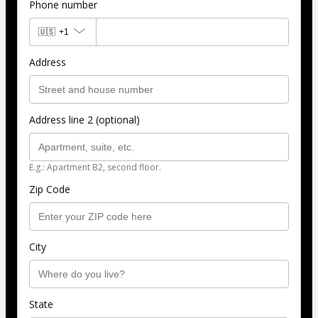
Phone number
🇺🇸
+1
Address
Address line 2 (optional)
E.g.: Apartment B2, second floor.
Zip Code
City
State