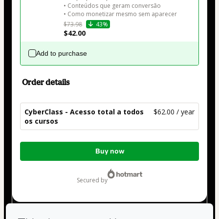
• Conteúdos que geram conversão

• Como monetizar mesmo sem aparecer
$73.98
43%
$42.00
Add to purchase
Order details
CyberClass - Acesso total a todos
$62.00 / year
os cursos
Total
Buy now
of
$62.00
secured by
Have questions about the product? Please contact