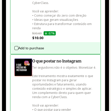
CyberClass.

Você vai aprender:

• Como começar do zero com direção

• Ideias que geram visualizações

• Estrutura para transformar conteúdo em 
renda
$30.69
67%
$10.00
Add to purchase
O que postar no Instagram
Ter seguidores não é o objetivo. Monetizar é.

Este treinamento mostra exatamente o que 
postar no Instagram para gerar 
oportunidades e faturamento, usando 
conteúdo estratégico e simples de aplicar. 
Um complemento direto para quem quer 
renda com a CyberClass.

Você vai aprender:

• O que postar para vender
