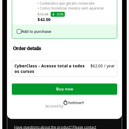
• Conteúdos que geram conversão

• Como monetizar mesmo sem aparecer
$73.98
43%
$42.00
Add to purchase
Order details
CyberClass - Acesso total a todos
$62.00 / year
os cursos
Total
Buy now
of
$62.00
secured by
Have questions about the product? Please contact