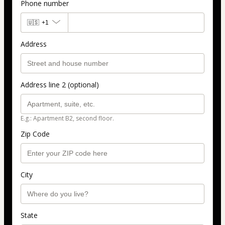
Phone number
🇺🇸
+1
Address
Address line 2 (optional)
E.g.: Apartment B2, second floor.
Zip Code
City
State