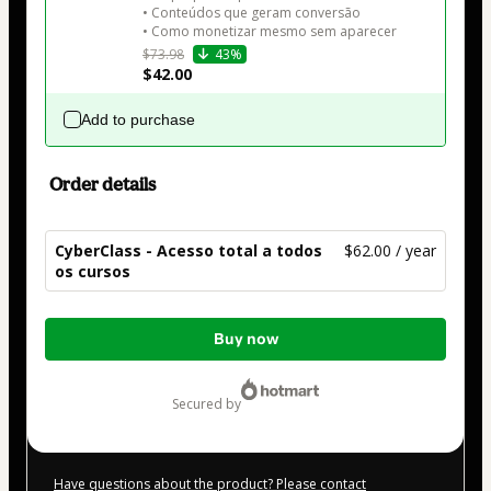
• Conteúdos que geram conversão

• Como monetizar mesmo sem aparecer
$73.98
43%
$42.00
Add to purchase
Order details
CyberClass - Acesso total a todos
$62.00 / year
os cursos
Total
Buy now
of
$62.00
secured by
Have questions about the product? Please contact