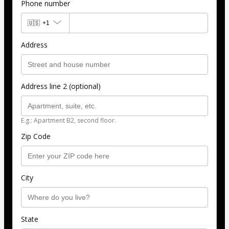
Phone number
🇺🇸
+1
Address
Address line 2 (optional)
E.g.: Apartment B2, second floor.
Zip Code
City
State