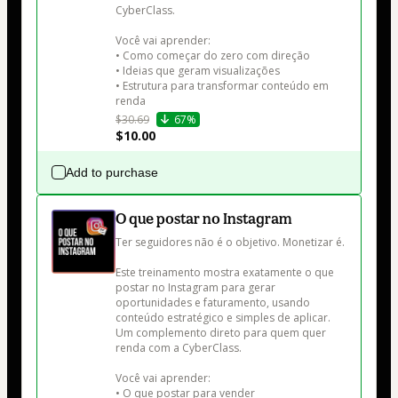
CyberClass.

Você vai aprender:

• Como começar do zero com direção

• Ideias que geram visualizações

• Estrutura para transformar conteúdo em 
renda
$30.69
67%
$10.00
Add to purchase
O que postar no Instagram
Ter seguidores não é o objetivo. Monetizar é.

Este treinamento mostra exatamente o que 
postar no Instagram para gerar 
oportunidades e faturamento, usando 
conteúdo estratégico e simples de aplicar. 
Um complemento direto para quem quer 
renda com a CyberClass.

Você vai aprender:

• O que postar para vender
