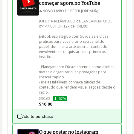
começar agora no YouTube
🔥NOVO LIVRO DE PETER JORDAN🚀

[OFERTA RELÂMPAGO de LANÇAMENTO: DE 
R$147,00 POR 12x de R$8,00]

E-Book estratégico com 50 ideias e dicas 
práticas para você tirar o seu canal do 
papel, dominar a arte de criar conteúdo 
envolvente e conquistar seus primeiros 
inscritos.

- Planejamento Eficaz: entenda como alinhar 
metas e organizar suas postagens para 
crescer rápido.

- Ideias Infalíveis: conheça táticas de 
conteúdo que rendem visualizações desde o 
início.
$30.68
67%
$10.00
Add to purchase
O que postar no Instagram