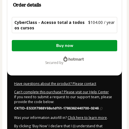
Order details
CyberClass - Acesso total a todos
$104.00 / year
os cursos
Total
Buy now
of
$104.00
secured by
Have questions about the product? Please contact
Can't complete this purchase? Please visit our Help Center
If you need to submit a request to our support team, please
provide the code below:
CKTID-E53317988Y68o1df1i1-1786362440700-0246
Was your information autofill in?
Click here to learn more
.
By clicking 'Buy Now' I declare that I (i) understand that