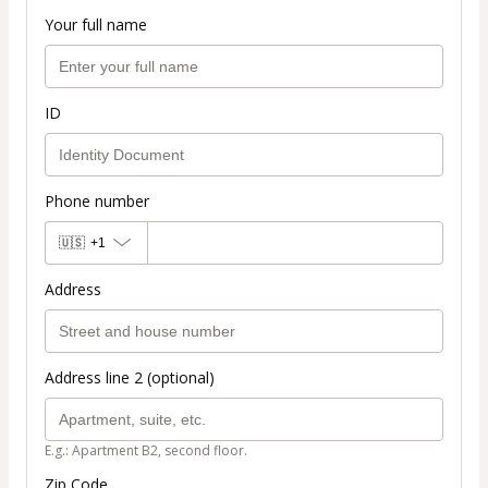
Your full name
ID
Phone number
🇺🇸
+1
Address
Address line 2 (optional)
E.g.: Apartment B2, second floor.
Zip Code