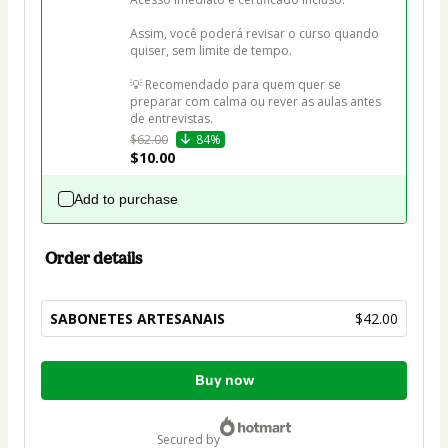
Assim, você poderá revisar o curso quando 
quiser, sem limite de tempo.

💡 Recomendado para quem quer se 
preparar com calma ou rever as aulas antes 
de entrevistas.
$62.00
84%
$10.00
Add to purchase
Order details
SABONETES ARTESANAIS
$42.00
Total
Buy now
of
$42.00
secured by