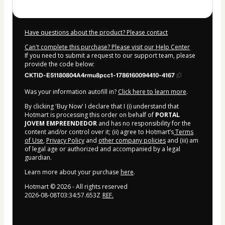
Have questions about the product? Please contact
Can't complete this purchase? Please visit our Help Center
If you need to submit a request to our support team, please
provide the code below:
CKTID-E51180804A4rmu8pcc1-1786160094410-4167
Was your information autofill in?
Click here to learn more
.
By clicking 'Buy Now' I declare that I (i) understand that
Hotmart is processing this order on behalf of
PORTAL
JOVEM EMPREENDEDOR
and has no responsibility for the
content and/or control over it; (ii) agree to Hotmart’s
Terms
of Use
,
Privacy Policy
and
other company policies
and (iii) am
of legal age or authorized and accompanied by a legal
guardian.
Learn more about your purchase
here
.
Hotmart ©
2026
- All rights reserved
2026-08-08T03:34:57.653Z
REF.