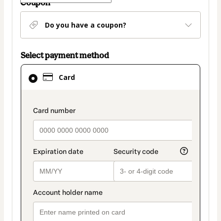
Coupon
Do you have a coupon?
Select payment method
Card
Card
selected
as
payment
payment_data.section_title_v2
method