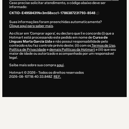
Caso precise solicitar atendimento, o código abaixo deve ser
informado:
CKTID-E4958431Nv3m58xcc1-1786387231793-8548
Suas informações foram preenchidas automaticamente?
Clique aqui para saber mais
.
Ao clicar em 'Comprar agora', eu declaro que li e concordo (i) que a
Hotmart está processando este pedido em nome de
Curso de
Línguas Marta Garcia Ltda
e não possui responsabilidade pelo
conteúdo e/ou faz controle prévio deste; (ii) com os
Termos de Uso
,
Política de Privacidade
e
demais Políticas da Hotmart
e (iii) que sou
maior de idade ou autorizado e acompanhado por um responsável
legal.
Saiba mais sobre sua compra
aqui
.
Hotmart ©
2026
- Todos os direitos reservados
2026-08-10T18:40:33.848Z
REF.