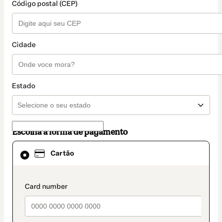
Código postal (CEP)
Cidade
Estado
Escolha a forma de pagamento
Cartão
Cartão
selecionado
como
método
de
payment_data.section_title_v2
pagamento