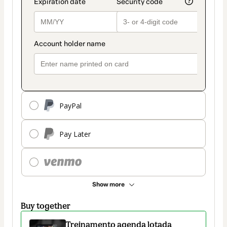
PayPal
Pay Later
Show more
Buy together
Treinamento agenda lotada