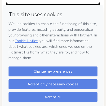
Have questions about the product? Please contact
Can't complete this purchase? Please visit our Help Center
If you need to submit a request to our support team, please
provide the code below:
CKTID-E44618391Sqxglz3521-1786026992083-6835
Was your information autofill in?
Click here to learn more
.
By clicking 'Buy Now' I declare that I (i) understand that
Hotmart is processing this order on behalf of
INSTITUTO
SILAS NEVES
and has no responsibility for the content and/or
control over it; (ii) agree to Hotmart’s
Terms of Use
,
Privacy
Policy
and
other company policies
and (iii) am of legal age or
authorized and accompanied by a legal guardian.
Learn more about your purchase
here
.
Hotmart ©
2026
- All rights reserved
2026-08-06T14:36:34.333Z
REF.