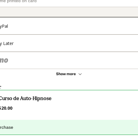
yPal
y Later
Show more
r
Curso de Auto-Hipnose
$20.00
urchase