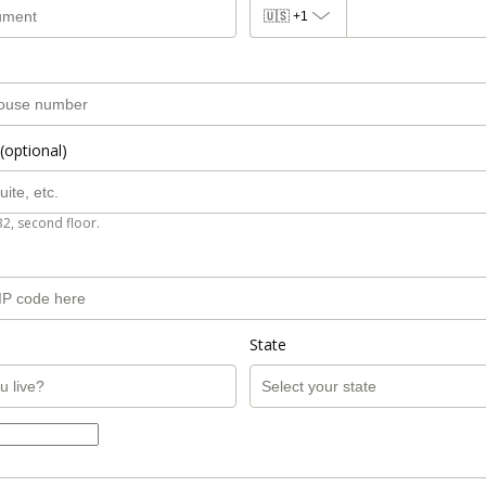
🇺🇸
+1
(optional)
B2, second floor.
State