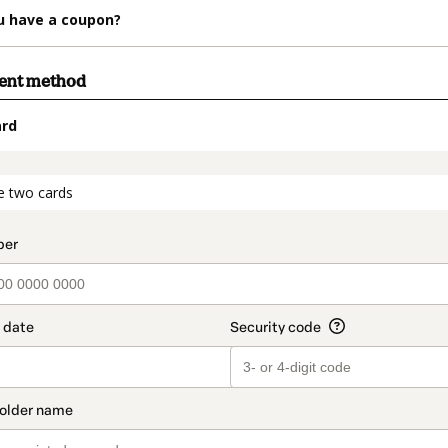
u have a coupon?
ment method
ard
t_data.section_title_v2
e two cards