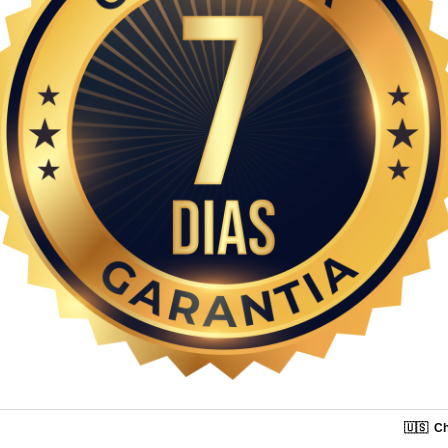
🇺🇸
Ch