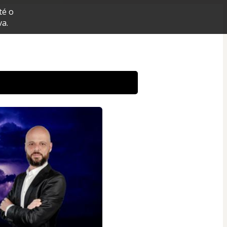
té o
a.