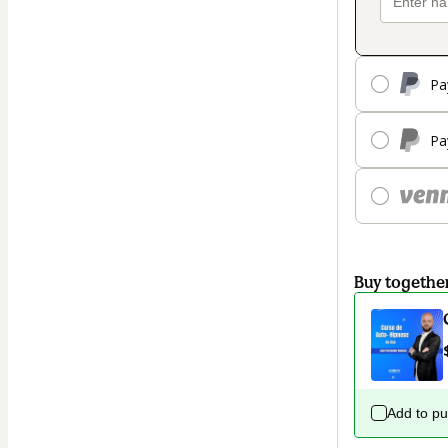
Pa
Pa
Buy togethe
Add to p