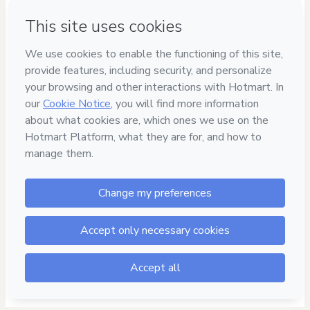
Have questions about the product? Please contact
Can't complete this purchase? Please visit our Help Center
If you need to submit a request to our support team, please
provide the code below:
CKTID-E38033183Bql7f1aiy1-1786067812507-9116
Was your information autofill in?
Click here to learn more
.
By clicking 'Buy Now' I declare that I (i) understand that
Hotmart is processing this order on behalf of
Fostering
Talent
and has no responsibility for the content and/or
control over it; (ii) agree to Hotmart’s
Terms of Use
,
Privacy
Policy
and
other company policies
and (iii) am of legal age or
authorized and accompanied by a legal guardian.
Learn more about your purchase
here
.
Hotmart ©
2026
- All rights reserved
2026-08-07T01:56:54.273Z
REF.