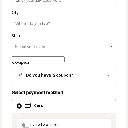
City
State
Coupon
Do you have a coupon?
Select payment method
Card
Card
selected
as
payment
payment_data.section_title_v2
Use two cards
method