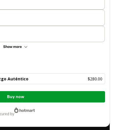
Show more
azgo Auténtico
$280.00
Buy now
ecured by