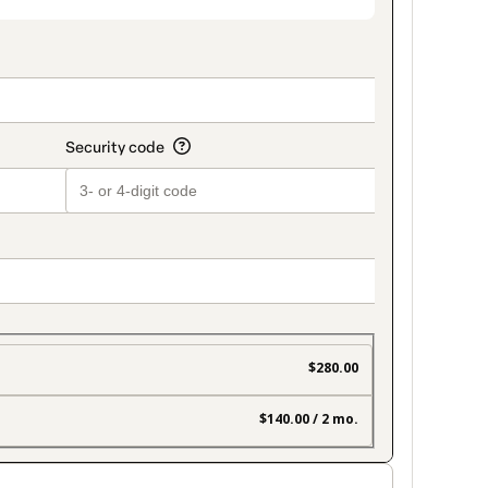
on_title_v2
$280.00
$140.00 / 2 mo.