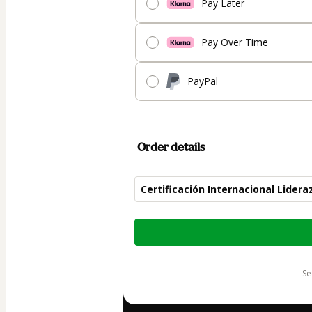
Pay Later
Pay Over Time
PayPal
Order details
Certificación Internacional Lider
Total
of
$280.00
s