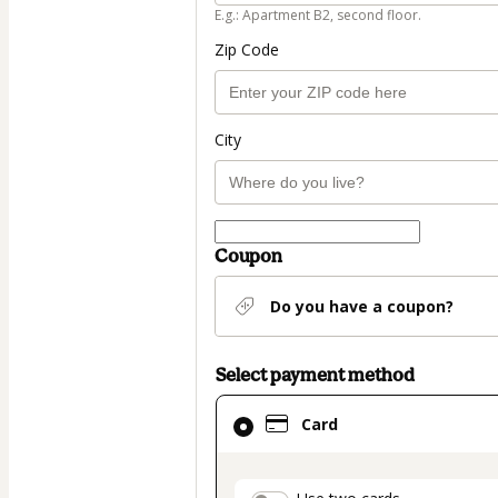
E.g.: Apartment B2, second floor.
Zip Code
City
Coupon
Do you have a coupon?
Select payment method
Card
Card
selected
as
payment