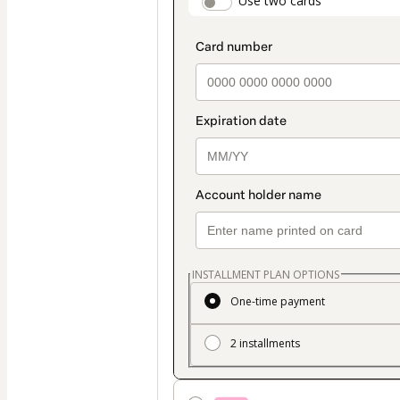
payment_data.secti
Use two cards
method
INSTALLMENT PLAN OPTIONS
One-time payment
2 installments