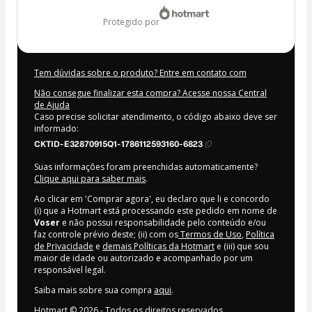
protegido por
Tem dúvidas sobre o produto? Entre em contato com
Não consegue finalizar esta compra? Acesse nossa Central
de Ajuda
Caso precise solicitar atendimento, o código abaixo deve ser
informado:
CKTID-E32870915Q1-1786112593160-6823
Suas informações foram preenchidas automaticamente?
Clique aqui para saber mais
.
Ao clicar em 'Comprar agora', eu declaro que li e concordo
(i) que a Hotmart está processando este pedido em nome de
Voser
e não possui responsabilidade pelo conteúdo e/ou
faz controle prévio deste; (ii) com os
Termos de Uso
,
Política
de Privacidade
e
demais Políticas da Hotmart
e (iii) que sou
maior de idade ou autorizado e acompanhado por um
responsável legal.
Saiba mais sobre sua compra
aqui
.
Hotmart ©
2026
- Todos os direitos reservados