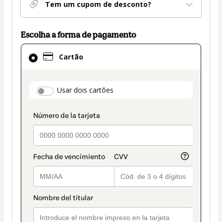
Tem um cupom de desconto?
Escolha a forma de pagamento
Cartão
Cartão
selecionado
como
método
payment_data.section_title_v2
Usar dois cartões
de
pagamento