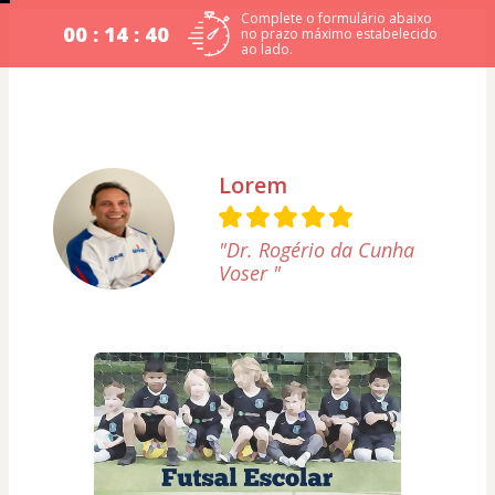
Complete o formulário abaixo
00 : 14 : 39
no prazo máximo estabelecido
ao lado.
Lorem
"Dr. Rogério da Cunha
Voser "