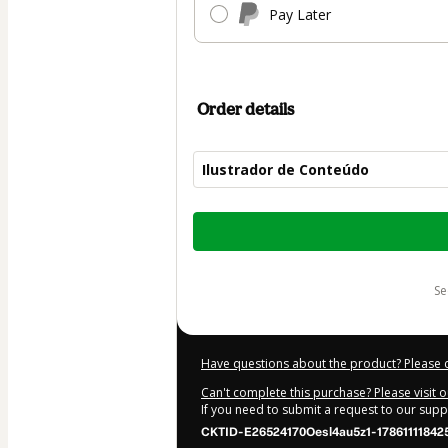
Pay Later
Order details
Ilustrador de Conteúdo
Total
of
$104.00
s
Have questions about the product? Please 
Can't complete this purchase? Please visit 
If you need to submit a request to our sup
CKTID-E26524170Oesl4au5z1-17861111842