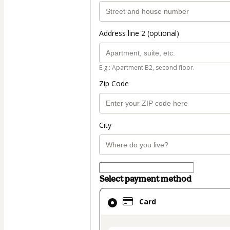
Address line 2 (optional)
E.g.: Apartment B2, second floor.
Zip Code
City
Select payment method
Card
Card
selected
as
payment