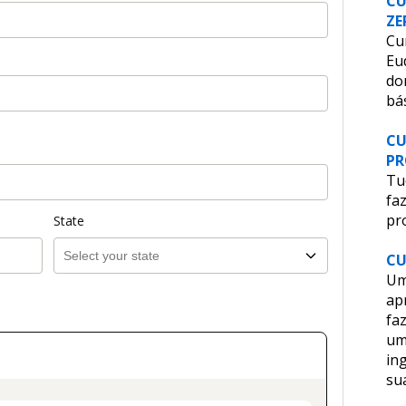
CU
ZE
Cu
Eu
do
bá
CU
PR
Tu
faz
pro
State
CU
Um
ap
faz
um
in
su