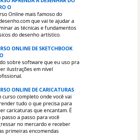
RSO APRENDA A DESENHAR DO 
RO O
rso Online mais famoso do 
desenho.com que vai te ajudar a 
minar as técnicas e fundamentos 
sicos do desenho artístico.
RSO ONLINE DE SKETCHBOOK 
O
do sobre software que eu uso pra 
er ilustrações em nível 
fissional.
RSO ONLINE DE CARICATURAS
 curso completo onde você vai 
render tudo o que precisa para 
er caricaturas que encantam. É 
 passo a passo para você 
gressar no mercardo e receber 
as primeiras encomendas