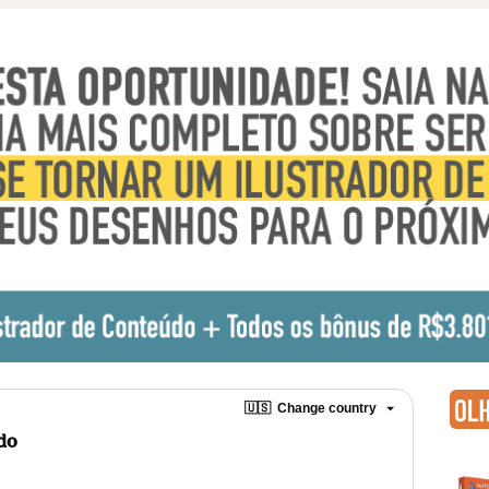
🇺🇸
Change country
údo