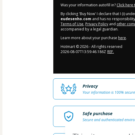
Was your information autofill in?
Click here
By clicking 'Buy Now' I declare that I (i) un
eudesenho.com
and has no responsibility 
Terms of Use
,
Privacy Policy
and
other comp
accompanied by a legal guardian.
Learn more about your purchase
here
.
Hotmart ©
2026
- All rights reserved
2026-08-07T13:59:46.186Z
REF.
Privacy
Your information is 100% secure
Safe purchase
Secure and authenticated envir