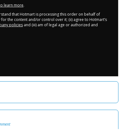
 to learn more
.
derstand that Hotmart is processing this order on behalf of
for the content and/or control over it; (ii) agree to Hotmart’s
any policies
and (iii) am of legal age or authorized and
onment