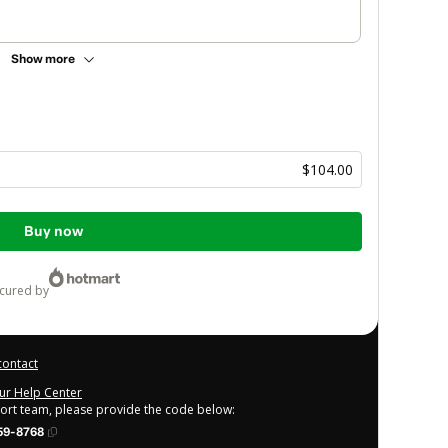
Show more
$104.00
Buy now
ecured by
contact
our Help Center
port team, please provide the code below:
59-8768