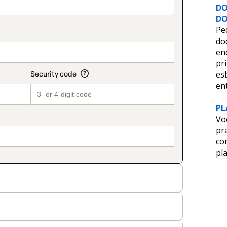
on_title_v2
DO
DO
Ped
do
en
pr
es
en
PL
Vo
pr
co
pla