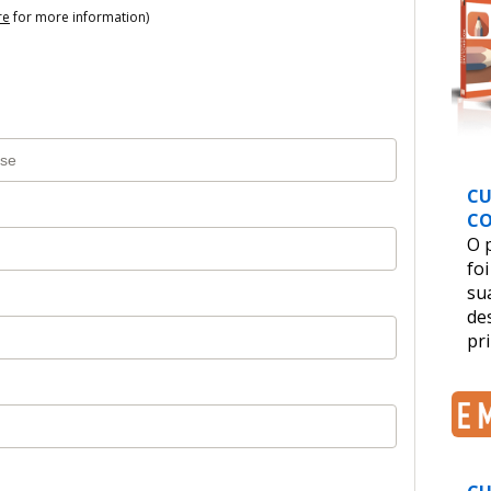
re
for more information)
CU
C
O 
foi
sua
de
pri