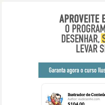
Ilustrador de Conte
Author: eudesenho.com
$104.00