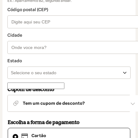
Ex.: Apartamento B2, segundo andar.
Código postal (CEP)
Cidade
Estado
Cupom de desconto
Tem um cupom de desconto?
Escolha a forma de pagamento
Cartão
Cartão
selecionado