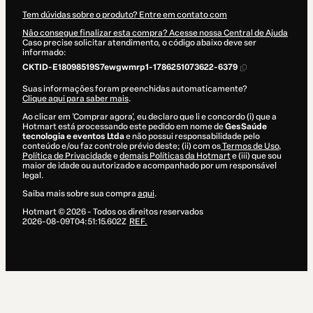
Tem dúvidas sobre o produto? Entre em contato com
Não consegue finalizar esta compra? Acesse nossa Central de Ajuda
Caso precise solicitar atendimento, o código abaixo deve ser
informado:
CKTID-E18098519S7ewgwmrp1-1786251073622-6379
Suas informações foram preenchidas automaticamente?
Clique aqui para saber mais
.
Ao clicar em 'Comprar agora', eu declaro que li e concordo (i) que a
Hotmart está processando este pedido em nome de
GesSaúde
tecnologia e eventos Ltda
e não possui responsabilidade pelo
conteúdo e/ou faz controle prévio deste; (ii) com os
Termos de Uso
,
Política de Privacidade
e
demais Políticas da Hotmart
e (iii) que sou
maior de idade ou autorizado e acompanhado por um responsável
legal.
Saiba mais sobre sua compra
aqui
.
Hotmart ©
2026
- Todos os direitos reservados
2026-08-09T04:51:15.602Z
REF.