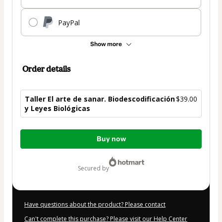
PayPal
Show more
Order details
Taller El arte de sanar. Biodescodificación
$39.00
y Leyes Biológicas
Total
Buy now
of
$39.00
secured by
Have questions about the product? Please contact
Can't complete this purchase? Please visit our Help Center