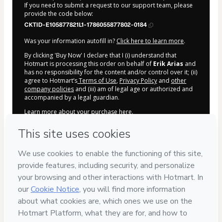
If you need to submit a request to our support team, please
provide the code below:
CKTID-E105877821L1-1786055877802-0184
Was your information autofill in?
Click here to learn more
.
By clicking 'Buy Now' I declare that I (i) understand that
Hotmart is processing this order on behalf of
Erik Arias
and
has no responsibility for the content and/or control over it; (ii)
agree to Hotmart’s
Terms of Use
,
Privacy Policy
and
other
company policies
and (iii) am of legal age or authorized and
accompanied by a legal guardian.
Learn more about your purchase
here
.
Hotmart ©
2026
- All rights reserved
2026-08-06T22:37:59.951Z
REF.
Privacy
Your information is 100% secure