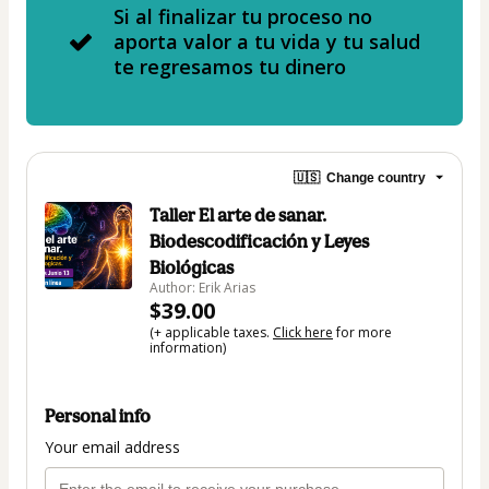
Si al finalizar tu proceso no
aporta valor a tu vida y tu salud
te regresamos tu dinero
🇺🇸
Change country
Taller El arte de sanar.
Biodescodificación y Leyes
Biológicas
Author: Erik Arias
$39.00
(+ applicable taxes.
Click here
for more
information)
Personal info
Your email address