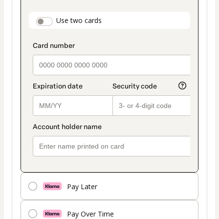
as
payment
payment_data.section_title_v2
Use two cards
method
Pay Later
Pay Over Time