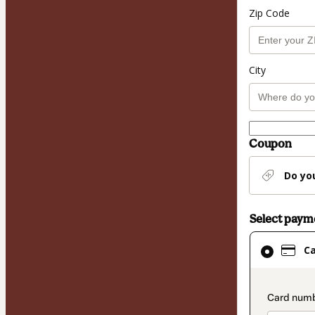
Zip Code
City
Coupon
Do yo
Select pay
Card
C
selected
as
payment
paymen
method