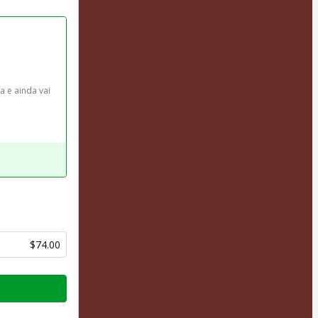
 e ainda vai 
$74.00