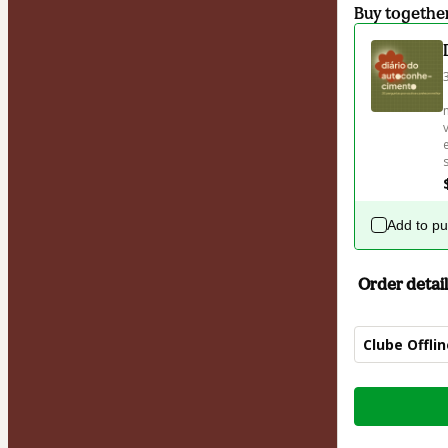
Buy togethe
Add to p
Order detail
Clube Offli
Total
of
$74.00