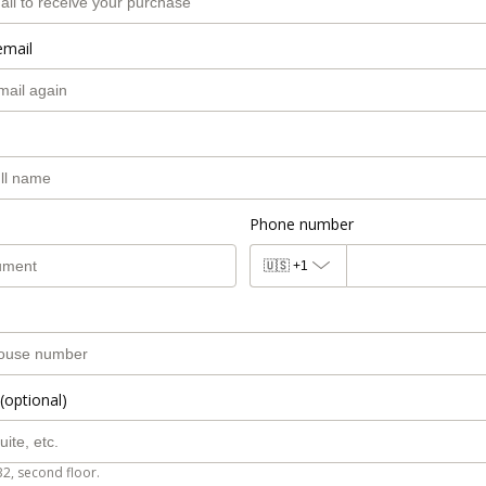
email
Phone number
🇺🇸
+1
(optional)
B2, second floor.