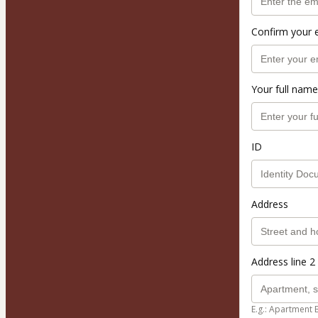
Confirm your 
Your full name
ID
Address
Address line 2 
E.g.: Apartment 