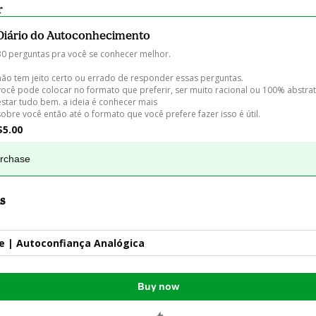
r
Diário do Autoconhecimento
30 perguntas pra você se conhecer melhor.

não tem jeito certo ou errado de responder essas perguntas.

você pode colocar no formato que preferir, ser muito racional ou 100% abstrata
estar tudo bem. a ideia é conhecer mais

sobre você então até o formato que você prefere fazer isso é útil.
$5.00
urchase
s
ne | Autoconfiança Analógica
Buy now