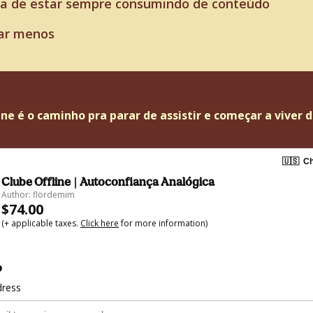
va de estar sempre consumindo de conteúdo
rar menos
line é o caminho pra parar de assistir e começar a viver do
🇺🇸
Ch
Clube Offline | Autoconfiança Analógica
Author: flordemim
$74.00
(+ applicable taxes.
Click here
for more information)
o
dress