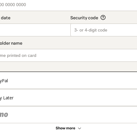
yPal
y Later
Show more