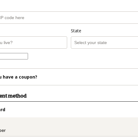
State
u have a coupon?
ment method
ard
t_data.section_title_v2