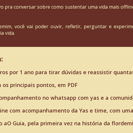
o pra conversar sobre como sustentar uma vida mais offlin
mim, você vai poder ouvir, refletir, perguntar e experime
a vida.
:
os por 1 ano para tirar dúvidas e reassistir quanta
 os principais pontos, em PDF
acompanhamento no whatsapp com yas e a comunida
ffline com acompanhamento da Yas e time, com uma 
o aO Guia, pela primeira vez na história da florde