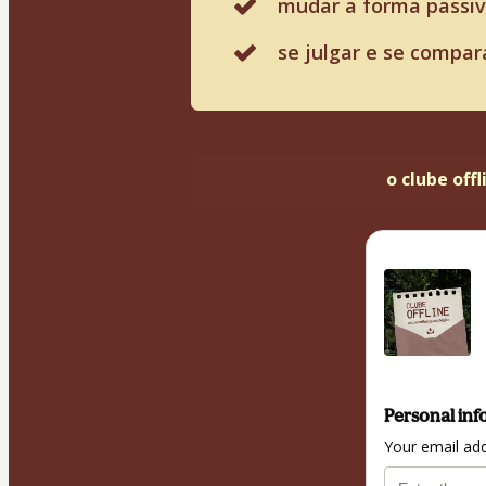
mudar a forma passi
se julgar e se compa
o clube off
Personal inf
Your email ad