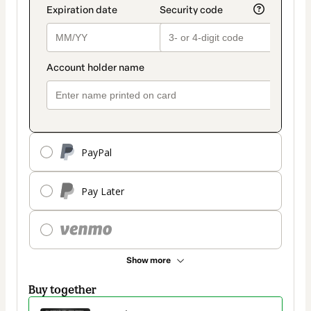
PayPal
Pay Later
Show more
Buy together