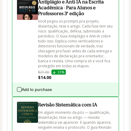
Antiplágio e Anti-IA na Escrita
Acadêmica - Para Alunos e
Professores 3ª edição
Você pegou os prompts pra projeto, 
dissertação, tese e artigo. Cada fase tem seu 
risco: qualificação, defesa, submissão a 
periódico. O Guia Antiplágio e Anti-IA cobre 
tudo isso. Explica como verificadores e 
detectores funcionam de verdade, traz 
checagem pra fazer antes de cada entrega e 
modelos de declaração pra orientador, 
banca e revista. Uma compra só e você fica 
protegido em todas as etapas.
$21.00
33%
$14.00
Add to purchase
Revisão Sistemática com IA
Em algum momento da pós — qualificação, 
dissertação, tese ou artigo — revisão 
sistemática vai aparecer. E quando aparece, 
ninguém ensina o protocolo. O guia Revisão 