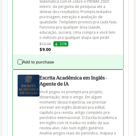
Sistemática com IA cobre o PRISMA 2020 
inteiro: da pergunta de pesquisa até a 
síntese dos resultados. Prompts testados 
pra triagem, extração e avaliação de 
qualidade. Templates prontos pra cada fase. 
Funciona pra qualquer área (saúde, 
educação, sociais). Uma compra e você tem 
o método pra qualquer etapa que pedir.
$13.38
33%
$9.00
Add to purchase
Escrita Acadêmica em Inglês -
Agente de IA
Você pegou os prompts pra projeto, 
dissertação, tese e artigo. Em algum 
momento dessa trajetória, vai precisar 
escrever em inglês abstract pra edital, 
capítulo pra revista, artigo completo pra 
periódico internacional. O Escrita Acadêmica 
em Inglês com IA traduz no estilo da sua 
revista-alvo, não num inglês genérico. 
Analisa artigos reais do periódico, mapeia o 