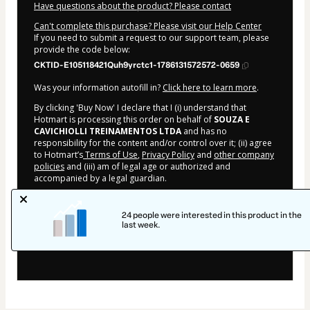
Have questions about the product? Please contact
Can't complete this purchase? Please visit our Help Center
If you need to submit a request to our support team, please
provide the code below:
CKTID-E105118421Quh9yrctc1-1786131572572-0659
Was your information autofill in?
Click here to learn more
.
By clicking 'Buy Now' I declare that I (i) understand that
Hotmart is processing this order on behalf of
SOUZA E
CAVICHIOLLI TREINAMENTOS LTDA
and has no
responsibility for the content and/or control over it; (ii) agree
to Hotmart’s
Terms of Use
,
Privacy Policy
and
other company
policies
and (iii) am of legal age or authorized and
accompanied by a legal guardian.
Learn more about your purchase
here
.
24 people were interested in this product in the
Hotmart ©
2026
- All rights reserved
last week.
2026-08-07T19:39:34.456Z
REF.