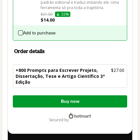
padrão editorial e traduz imitando ele. Uma 
ferramenta só pra toda a trajetória.
$21.00
33%
$14.00
Add to purchase
Order details
+800 Prompts para Escrever Projeto,
$27.00
Dissertação, Tese e Artigo Científico 3ª
Edição
Total
Buy now
of
$27.00
secured by