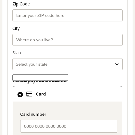
Zip Code
City
State
Select payment method
Card
Card
selected
as
payment
payment_data.section_title_v2
method