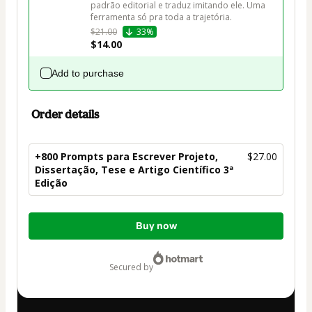
padrão editorial e traduz imitando ele. Uma 
ferramenta só pra toda a trajetória.
$21.00
33%
$14.00
Add to purchase
Order details
+800 Prompts para Escrever Projeto,
$27.00
Dissertação, Tese e Artigo Científico 3ª
Edição
Total
Buy now
of
$27.00
secured by