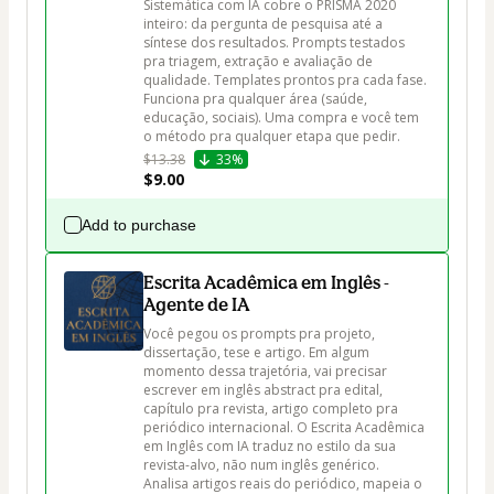
Sistemática com IA cobre o PRISMA 2020 
inteiro: da pergunta de pesquisa até a 
síntese dos resultados. Prompts testados 
pra triagem, extração e avaliação de 
qualidade. Templates prontos pra cada fase. 
Funciona pra qualquer área (saúde, 
educação, sociais). Uma compra e você tem 
o método pra qualquer etapa que pedir.
$13.38
33%
$9.00
Add to purchase
Escrita Acadêmica em Inglês -
Agente de IA
Você pegou os prompts pra projeto, 
dissertação, tese e artigo. Em algum 
momento dessa trajetória, vai precisar 
escrever em inglês abstract pra edital, 
capítulo pra revista, artigo completo pra 
periódico internacional. O Escrita Acadêmica 
em Inglês com IA traduz no estilo da sua 
revista-alvo, não num inglês genérico. 
Analisa artigos reais do periódico, mapeia o 