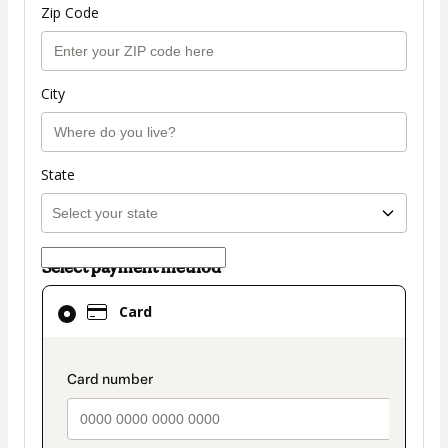
Zip Code
City
State
Select payment method
Card
Card
selected
as
payment
payment_data.section_title_v2
method