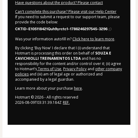
Have questions about the product? Please contact
Can't complete this purchase? Please visit our Help Center
If you need to submit a request to our support team, please
provide the code below:
CKTID-E105118421Quh9yrctc1-1786246297545-3296
Was your information autofill in?
Click here to learn more
.
By clicking 'Buy Now' I declare that I (i) understand that
Hotmart is processing this order on behalf of
SOUZA E
CAVICHIOLLI TREINAMENTOS LTDA
and has no
responsibility for the content and/or control over it; (ii) agree
to Hotmart’s
Terms of Use
,
Privacy Policy
and
other company
policies
and (iii) am of legal age or authorized and
accompanied by a legal guardian.
Learn more about your purchase
here
.
Hotmart ©
2026
- All rights reserved
2026-08-09T03:31:39.184Z
REF.