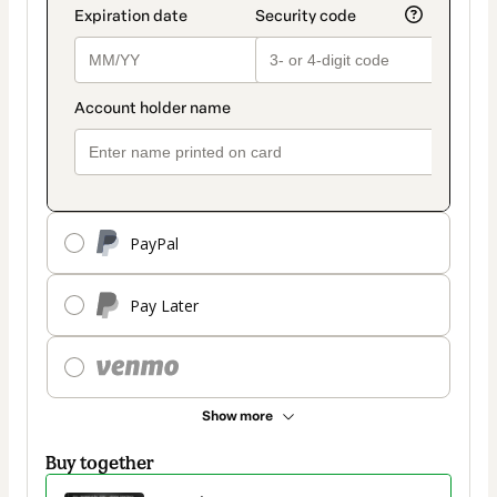
PayPal
Pay Later
Show more
Buy together