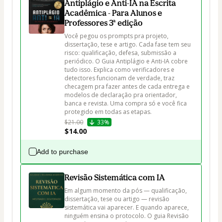
Antiplágio e Anti-IA na Escrita
Acadêmica - Para Alunos e
Professores 3ª edição
Você pegou os prompts pra projeto, 
dissertação, tese e artigo. Cada fase tem seu 
risco: qualificação, defesa, submissão a 
periódico. O Guia Antiplágio e Anti-IA cobre 
tudo isso. Explica como verificadores e 
detectores funcionam de verdade, traz 
checagem pra fazer antes de cada entrega e 
modelos de declaração pra orientador, 
banca e revista. Uma compra só e você fica 
protegido em todas as etapas.
$21.00
33%
$14.00
Add to purchase
Revisão Sistemática com IA
Em algum momento da pós — qualificação, 
dissertação, tese ou artigo — revisão 
sistemática vai aparecer. E quando aparece, 
ninguém ensina o protocolo. O guia Revisão 