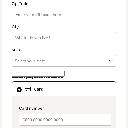
Zip Code
City
State
Select payment method
Card
Card
selected
as
payment
payment_data.section_title_v2
method