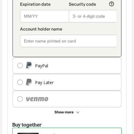
PayPal
Pay Later
Show more
Buy together