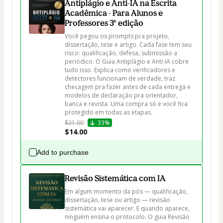
Antiplágio e Anti-IA na Escrita
Acadêmica - Para Alunos e
Professores 3ª edição
Você pegou os prompts pra projeto, 
dissertação, tese e artigo. Cada fase tem seu 
risco: qualificação, defesa, submissão a 
periódico. O Guia Antiplágio e Anti-IA cobre 
tudo isso. Explica como verificadores e 
detectores funcionam de verdade, traz 
checagem pra fazer antes de cada entrega e 
modelos de declaração pra orientador, 
banca e revista. Uma compra só e você fica 
protegido em todas as etapas.
$21.00
33%
$14.00
Add to purchase
Revisão Sistemática com IA
Em algum momento da pós — qualificação, 
dissertação, tese ou artigo — revisão 
sistemática vai aparecer. E quando aparece, 
ninguém ensina o protocolo. O guia Revisão 