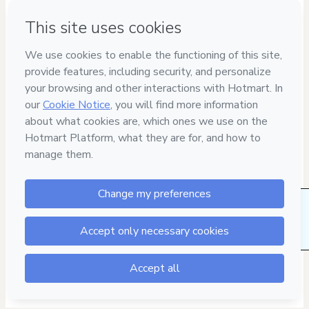
Have questions about the product? Please contact
Can't complete this purchase? Please visit our Help Center
If you need to submit a request to our support team, please
provide the code below:
CKTID-E105118421Quh9yrctc1-1786080619686-6687
Was your information autofill in?
Click here to learn more
.
By clicking 'Buy Now' I declare that I (i) understand that
Hotmart is processing this order on behalf of
SOUZA E
CAVICHIOLLI TREINAMENTOS LTDA
and has no
responsibility for the content and/or control over it; (ii) agree
to Hotmart’s
Terms of Use
,
Privacy Policy
and
other company
policies
and (iii) am of legal age or authorized and
accompanied by a legal guardian.
Learn more about your purchase
here
.
18 people were interested in this product in the
Hotmart ©
2026
- All rights reserved
last week.
2026-08-07T05:30:21.543Z
REF.