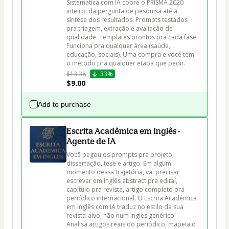
Sistemática com IA cobre o PRISMA 2020 
inteiro: da pergunta de pesquisa até a 
síntese dos resultados. Prompts testados 
pra triagem, extração e avaliação de 
qualidade. Templates prontos pra cada fase. 
Funciona pra qualquer área (saúde, 
educação, sociais). Uma compra e você tem 
o método pra qualquer etapa que pedir.
$13.38
33%
$9.00
Add to purchase
Escrita Acadêmica em Inglês -
Agente de IA
Você pegou os prompts pra projeto, 
dissertação, tese e artigo. Em algum 
momento dessa trajetória, vai precisar 
escrever em inglês abstract pra edital, 
capítulo pra revista, artigo completo pra 
periódico internacional. O Escrita Acadêmica 
em Inglês com IA traduz no estilo da sua 
revista-alvo, não num inglês genérico. 
Analisa artigos reais do periódico, mapeia o 