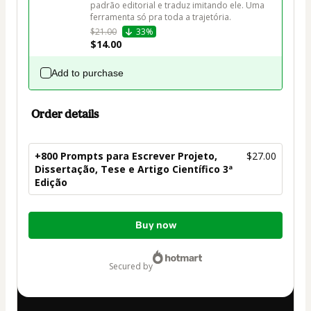
padrão editorial e traduz imitando ele. Uma 
ferramenta só pra toda a trajetória.
$21.00
33%
$14.00
Add to purchase
Order details
+800 Prompts para Escrever Projeto,
$27.00
Dissertação, Tese e Artigo Científico 3ª
Edição
Total
Buy now
of
$27.00
secured by