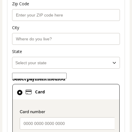
Zip Code
City
State
Select payment method
Card
Card
selected
as
payment
payment_data.section_title_v2
method