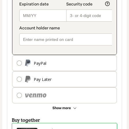
PayPal
Pay Later
Show more
Buy together