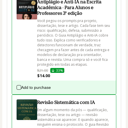
Antiplágio e Anti-IA na Escrita
Acadêmica - Para Alunos e
Professores 3ª edição
Você pegou os prompts pra projeto, 
dissertação, tese e artigo. Cada fase tem seu 
risco: qualificação, defesa, submissão a 
periódico. O Guia Antiplágio e Anti-IA cobre 
tudo isso. Explica como verificadores e 
detectores funcionam de verdade, traz 
checagem pra fazer antes de cada entrega e 
modelos de declaração pra orientador, 
banca e revista. Uma compra só e você fica 
protegido em todas as etapas.
$21.00
33%
$14.00
Add to purchase
Revisão Sistemática com IA
Em algum momento da pós — qualificação, 
dissertação, tese ou artigo — revisão 
sistemática vai aparecer. E quando aparece, 
ninguém ensina o protocolo. O guia Revisão 