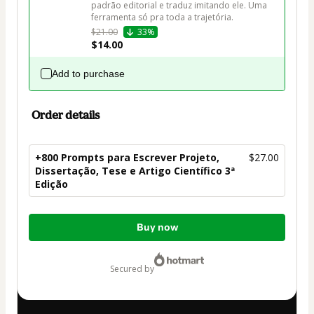
padrão editorial e traduz imitando ele. Uma 
ferramenta só pra toda a trajetória.
$21.00
33%
$14.00
Add to purchase
Order details
+800 Prompts para Escrever Projeto,
$27.00
Dissertação, Tese e Artigo Científico 3ª
Edição
Total
Buy now
of
$27.00
secured by