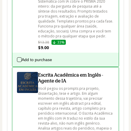
Sistemática com IA cobre o PRISMA 2020 
inteiro: da pergunta de pesquisa até a 
síntese dos resultados. Prompts testados 
pra triagem, extração e avaliação de 
qualidade. Templates prontos pra cada fase. 
Funciona pra qualquer área (saúde, 
educação, sociais). Uma compra e você tem 
o método pra qualquer etapa que pedir.
$13.38
33%
$9.00
Add to purchase
Escrita Acadêmica em Inglês -
Agente de IA
Você pegou os prompts pra projeto, 
dissertação, tese e artigo. Em algum 
momento dessa trajetória, vai precisar 
escrever em inglês abstract pra edital, 
capítulo pra revista, artigo completo pra 
periódico internacional. O Escrita Acadêmica 
em Inglês com IA traduz no estilo da sua 
revista-alvo, não num inglês genérico. 
Analisa artigos reais do periódico, mapeia o 