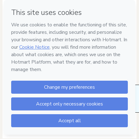
Have questions about the product? Please contact
Can't complete this purchase? Please visit our Help Center
If you need to submit a request to our support team, please
provide the code below:
CKTID-E105118421Quh9yrctc1-1786112893255-5519
Was your information autofill in?
Click here to learn more
.
By clicking 'Buy Now' I declare that I (i) understand that
Hotmart is processing this order on behalf of
SOUZA E
CAVICHIOLLI TREINAMENTOS LTDA
and has no
responsibility for the content and/or control over it; (ii) agree
to Hotmart’s
Terms of Use
,
Privacy Policy
and
other company
policies
and (iii) am of legal age or authorized and
accompanied by a legal guardian.
Learn more about your purchase
here
.
22 people were interested in this product in the
Hotmart ©
2026
- All rights reserved
last week.
2026-08-07T14:28:15.239Z
REF.