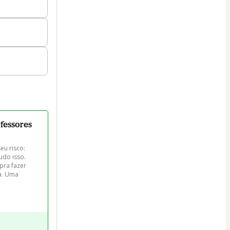
ofessores
eu risco: 
udo isso. 
pra fazer 
a. Uma 