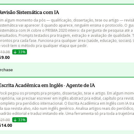
Revisão Sistemática com IA
Em algum momento da pós — qualificação, dissertação, tese ou artigo — revis
sistemática vai aparecer. E quando aparece, ninguém ensina o protocolo. O gui
Sistemática com IA cobre o PRISMA 2020 inteiro: da pergunta de pesquisa até a 
resultados. Prompts testados pra triagem, extração e avaliação de qualidade. 
prontos pra cada fase. Funciona pra qualquer área (saúde, educação, sociais)
e você tem o método pra qualquer etapa que pedir.
$13.38
33%
$9.00
urchase
Escrita Acadêmica em Inglês - Agente de IA
Você pegou os prompts pra projeto, dissertação, tese e artigo. Em algum mom
trajetória, vai precisar escrever em inglês abstract pra edital, capítulo pra revist
completo pra periódico internacional. O Escrita Acadêmica em Inglês com IA tra
da sua revista-alvo, não num inglês genérico. Analisa artigos reais do periódico
padrão editorial e traduz imitando ele. Uma ferramenta só pra toda a trajetória
$21.00
33%
$14.00