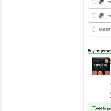
Pa
Pa
Buy togethe
Add to p