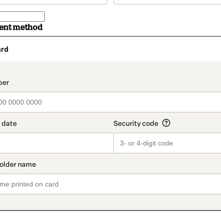
ment method
ard
t_data.section_title_v2