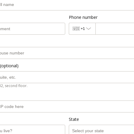
Phone number
🇺🇸
+1
(optional)
B2, second floor.
State