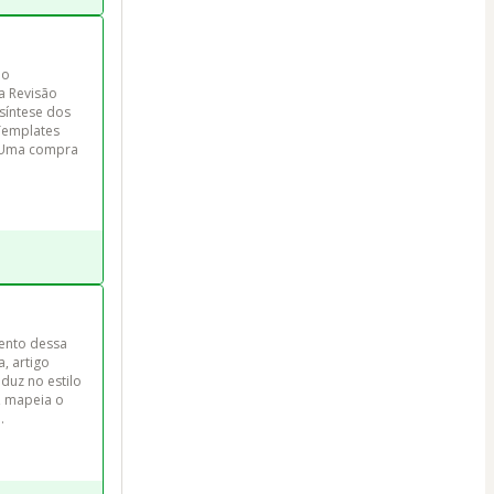
ão 
a Revisão 
síntese dos 
Templates 
. Uma compra 
ento dessa 
a, artigo 
duz no estilo 
, mapeia o 
.