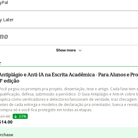
yPal
y Later
Show more
r
Antiplágio e Anti-IA na Escrita Acadêmica - Para Alunos e Pr
3ª edição
Você pegou os prompts pra projeto, dissertação, tese e artigo. Cada fase tem s
qualificação, defesa, submissão a periódico. O Guia Antiplágio e Anti-IA cobre t
Explica como verificadores e detectores funcionam de verdade, traz checagem 
antes de cada entrega e modelos de declaração pra orientador, banca e revist
compra só e você fica protegido em todas as etapas.
$21.00
33%
$14.00
urchase