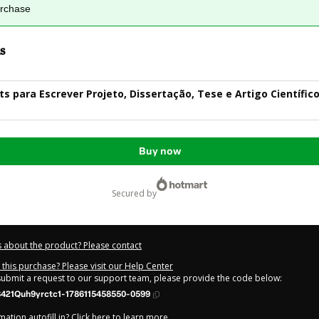
urchase
s
s para Escrever Projeto, Dissertação, Tese e Artigo Científico
Buy now
secured by
 about the product? Please contact
this purchase? Please visit our Help Center
 submit a request to our support team, please provide the code below:
421Quh9yrctc1-1786115458550-0599
ation autofill in?
Click here to learn more
.