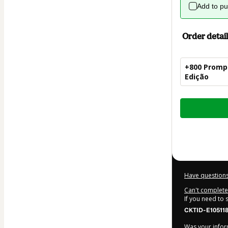
Add to p
Order detail
+800 Prompt
Edição
Total
of
$27.00
Have questions
Can't complete 
If you need to
CKTID-E105118
Was your inform