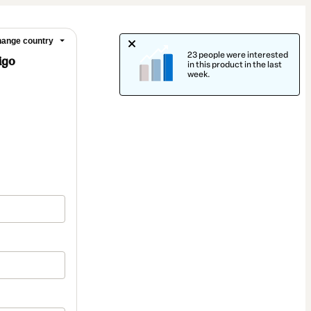
ange country
23 people were interested
igo
in this product in the last
week.